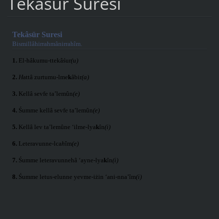
Tekasur Suresi
Tekâsür Suresi
Bismillâhirrahmânirrahîm.
1.
El-hâkumu-ttekâśur
(u)
2.
H
attâ zurtumu-lme
k
âbir
(a)
3.
Kellâ sevfe ta’lemûn
(e)
4.
Śumme kellâ sevfe ta’lemûn
(e)
5.
Kellâ lev ta’lemûne ‘ilme-lya
k
în
(i)
6.
Leteravunne-lca
h
îm
(e)
7.
Śumme leteravunnehâ ‘ayne-lya
k
în
(i)
8.
Śumme letus-elunne yevme-iżin ‘ani-nna’îm
(i)