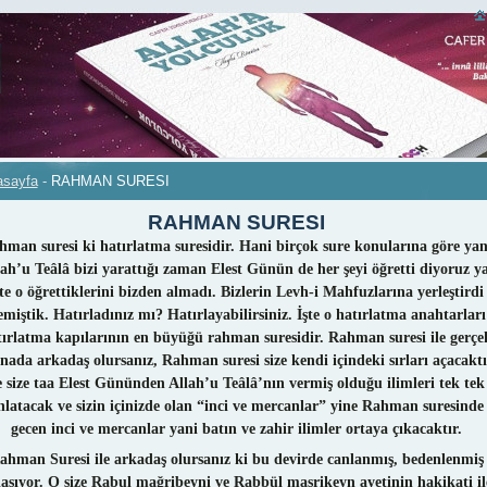
asayfa
-
RAHMAN SURESI
RAHMAN SURESI
hman suresi ki hatırlatma suresidir. Hani birçok sure konularına göre yan
ah’u Teâlâ bizi yarattığı zaman Elest Günün de her şeyi öğretti diyoruz ya
şte o öğrettiklerini bizden almadı. Bizlerin Levh-i Mahfuzlarına yerleştirdi
emiştik. Hatırladınız mı? Hatırlayabilirsiniz. İşte o hatırlatma anahtarları
tırlatma kapılarının en büyüğü rahman suresidir. Rahman suresi ile gerçe
ada arkadaş olursanız, Rahman suresi size kendi içindeki sırları açacaktı
e size taa Elest Gününden Allah’u Teâlâ’nın vermiş olduğu ilimleri tek tek
nlatacak ve sizin içinizde olan “inci ve mercanlar” yine Rahman suresinde
gecen inci ve mercanlar yani batın ve zahir ilimler ortaya çıkacaktır.
ahman Suresi ile arkadaş olursanız ki bu devirde canlanmış, bedenlenmiş
laşıyor. O size Rabul mağribeyni ve Rabbül maşrikeyn ayetinin hakikati il