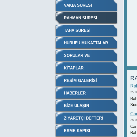
VAKIA SURESİ
RAHMAN SURESI
TAHA SURESI
HURUFU MUKATTALAR
SORULAR VE
CEVAPLARI
KITAPLAR
RA
RESIM GALERISI
Rah
25.0
HABERLER
Rah
Sure
BIZE ULAŞIN
Ca
ZIYARETÇI DEFTERI
25.0
Can
ERME KAPISI
Rah