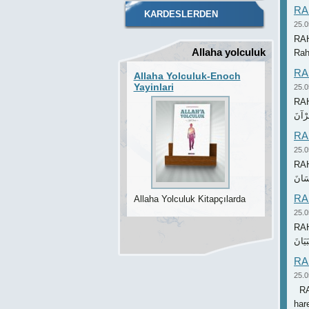
RA
KARDESLERDEN
25.0
RAHM
SİİRLER
Allaha yolculuk
Rah
RAH
Allaha Yolculuk-Enoch
Yayinlari
25.0
RAH
RAH
25.0
RAH
RAH
Allaha Yolculuk Kitapçılarda
25.0
RAH
RAH
25.0
RAH