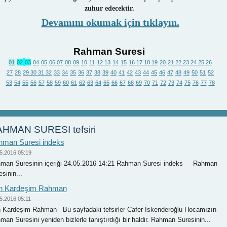
zuhur edecektir.
Devamını okumak için tıklayın.
Rahman Suresi
01
02
03
04
05
06
07
08
09
10
11
12
13
14
15
16
17
18
19
20
21
22
23
24
25
26
27
28
29
30
31
32
33
34
35
36
37
38
39
40
41
42
43
44
45
46
47
48
49
50
51
52
53
54
55
56
57
58
59
60
61
62
63
64
65
66
67
68
69
70
71
72
73
74
75
76
77
78
HMAN SURESI tefsiri
man Suresi indeks
5.2016 05:19
man Suresinin içeriği 24.05.2016 14:21 Rahman Suresi indeks Rahman
sinin...
n Kardeşim Rahman
5.2016 05:11
 Kardeşim Rahman Bu sayfadaki tefsirler Cafer İskenderoğlu Hocamızın
man Suresini yeniden bizlerle tanıştırdığı bir haldir. Rahman Suresinin...