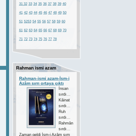
31
32
33
34
35
36
37
38
39
40
41
42
43
44
45
46
47
48
49
50
51
52
53
54
55
56
57
58
59
60
61
62
63
64
65
66
67
68
69
70
71
72
73
74
75
76
77
78
Rahman ismi azam
Rahman-ismi azam-İsm-i
Azâm sırrı ortaya çıktı
İnsan
sırdı…
Kâinat
sırdı…
Ruh
sırdı…
Rahmân
sırdı…
Zaman geldi İsm-i Azâm sırrı