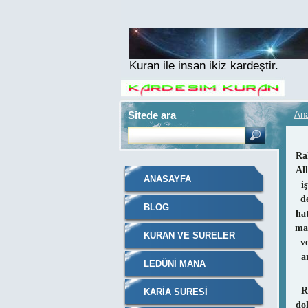
Kuran ile insan ikiz kardeştir.
Sitede ara
An
Ra
All
ANASAYFA
i
d
BLOG
ha
man
KURAN VE SURELER
v
a
LEDÜNI MANA
R
KARIA SURESI
do