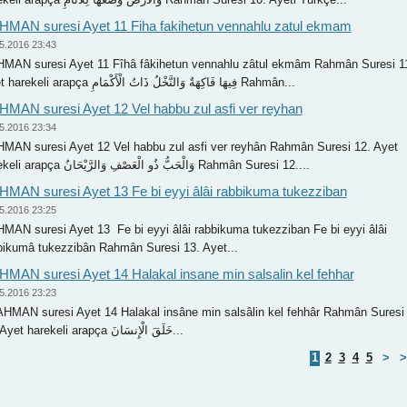
MAN suresi Ayet 11 Fiha fakihetun vennahlu zatul ekmam
5.2016 23:43
MAN suresi Ayet 11 Fîhâ fâkihetun vennahlu zâtul ekmâm Rahmân Suresi 1
Ayet harekeli arapça فِيهَا فَاكِهَةٌ وَالنَّخْلُ ذَاتُ الْأَكْمَامِ Rahmân...
MAN suresi Ayet 12 Vel habbu zul asfi ver reyhan
5.2016 23:34
MAN suresi Ayet 12 Vel habbu zul asfi ver reyhân Rahmân Suresi 12. Ayet
harekeli arapça وَالْحَبُّ ذُو الْعَصْفِ وَالرَّيْحَانُ Rahmân Suresi 12....
MAN suresi Ayet 13 Fe bi eyyi âlâi rabbikuma tukezziban
5.2016 23:25
MAN suresi Ayet 13 Fe bi eyyi âlâi rabbikuma tukezziban Fe bi eyyi âlâi
bikumâ tukezzibân Rahmân Suresi 13. Ayet...
MAN suresi Ayet 14 Halakal insane min salsalin kel fehhar
5.2016 23:23
MAN suresi Ayet 14 Halakal insâne min salsâlin kel fehhâr Rahmân Suresi
14. Ayet harekeli arapça خَلَقَ الْإِنسَانَ...
1
2
3
4
5
>
>