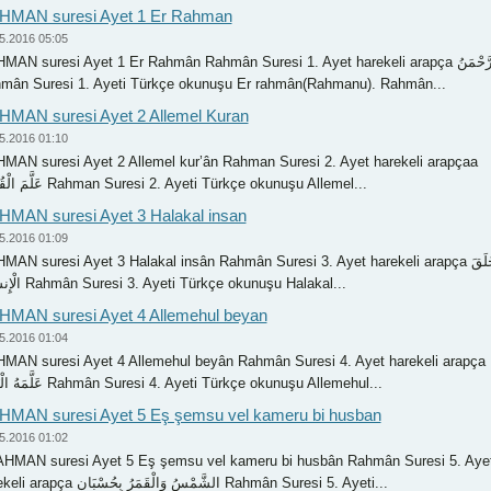
HMAN suresi Ayet 1 Er Rahman
5.2016 05:05
AN suresi Ayet 1 Er Rahmân Rahmân Suresi 1. Ayet harekeli arapça الرَّحْمَنُ
mân Suresi 1. Ayeti Türkçe okunuşu Er rahmân(Rahmanu). Rahmân...
MAN suresi Ayet 2 Allemel Kuran
5.2016 01:10
MAN suresi Ayet 2 Allemel kur’ân Rahman Suresi 2. Ayet harekeli arapçaa
عَلَّمَ الْقُرْآنَ Rahman Suresi 2. Ayeti Türkçe okunuşu Allemel...
MAN suresi Ayet 3 Halakal insan
5.2016 01:09
MAN suresi Ayet 3 Halakal insân Rahmân Suresi 3. Ayet harekeli arapça خَلَقَ
الْإِنسَانَ Rahmân Suresi 3. Ayeti Türkçe okunuşu Halakal...
MAN suresi Ayet 4 Allemehul beyan
5.2016 01:04
MAN suresi Ayet 4 Allemehul beyân Rahmân Suresi 4. Ayet harekeli arapça
عَلَّمَهُ الْبَيَانَ Rahmân Suresi 4. Ayeti Türkçe okunuşu Allemehul...
MAN suresi Ayet 5 Eş şemsu vel kameru bi husban
5.2016 01:02
MAN suresi Ayet 5 Eş şemsu vel kameru bi husbân Rahmân Suresi 5. Aye
harekeli arapça الشَّمْسُ وَالْقَمَرُ بِحُسْبَانٍ Rahmân Suresi 5. Ayeti...