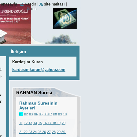
anasayfa
|
yazdır
|
site haritası
|
rss
İletişim
Kardeşim Kuran
i
kardesim
kuran@ya
hoo.com
,
RAHMAN Suresi
k
Ayetleri
r
Rahman Suresinin
Ayetleri
01
02
03
04
05
06
07
08
09
10
11
12
13
14
15
16
17
18
19
20
21
22
23
24
25
26
27
28
29
30
e