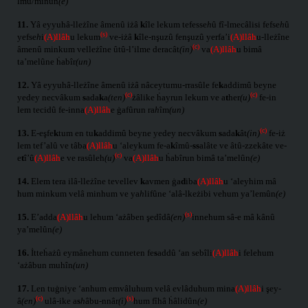
lmu/minûn
(e)
11.
Yâ eyyuhâ-lleżîne âmenû iżâ
k
île lekum tefesse
h
û fî-lmecâlisi fefse
h
û
(s)
yefse
h
i
(A)llâh
u lekum
ve-iżâ
k
île-nşuzû fenşuzû yerfa’i
(A)llâh
u-lleżîne
(c)
âmenû minkum velleżîne ûtû-l’ilme deracât
(in)
va
(A)llâh
u bimâ
ta’melûne ḣabîr
(un)
12.
Yâ eyyuhâ-lleżîne âmenû iżâ nâceytumu-rrasûle fe
k
addimû beyne
(c)
(c)
yedey necvâkum
s
ada
k
a
(ten)
żâlike ḣayrun lekum ve a
t
her
(u)
fe-in
lem tecidû fe-inna
(A)llâh
e ġafûrun ra
h
îm
(un)
(c)
13.
E-eşfe
k
tum en tu
k
addimû beyne yedey necvâkum
s
ada
k
ât
(in)
fe-iż
lem tef’alû ve tâba
(A)llâh
u ‘aleykum fe-a
k
îmû-
ss
alâte ve âtû-zzekâte ve-
(c)
e
t
î’û
(A)llâh
e ve rasûleh
(u)
va
(A)llâh
u ḣabîrun bimâ ta’melûn
(e)
14.
Elem tera ilâ-lleżîne tevellev
k
avmen ġa
d
iba
(A)llâh
u ‘aleyhim mâ
hum minkum velâ minhum ve ya
h
lifûne ‘alâ-lkeżibi vehum ya’lemûn
(e)
(s)
15.
E’adda
(A)llâh
u lehum ‘ażâben şedîdâ
(en)
innehum sâ-e mâ kânû
ya’melûn
(e)
16.
İtteḣażû eymânehum cunneten fe
s
addû ‘an sebîli
(A)llâh
i felehum
‘ażâbun muhîn
(un)
17.
Len tuġniye ‘anhum emvâluhum velâ evlâduhum mina
(A)llâh
i şey-
(c)
(s)
â
(en)
ulâ-ike a
s
h
âbu-nnâr
(i)
hum fîhâ ḣâlidûn
(e)