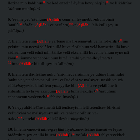
(c)
(c)
lleżîne min
k
ablihim
ve
k
ad enzelnâ âyâtin beyyinât
(in)
ve lilkâfirîne
‘ażâbun muhîn
(un)
6.
Yevme yeb’aśuhumu
(A)llâh
u cemî’an feyunebbi-uhum bimâ
(c)
(c)
‘amilû
a
h
s
âhu
(A)llâh
u ve nesûh
(u)
va
(A)llâh
u ‘alâ kulli şey-in
şehîd
(un)
(s)
7.
Elem tera enna
(A)llâh
e ya’lemu mâ fî-ssemâvâti vemâ fî-l-ar
d
(i)
mâ
yekûnu min necvâ śelâśetin illâ huve râbi’uhum velâ ḣamsetin illâ huve
sâdisuhum velâ ednâ min żâlike velâ ekśera illâ huve me’ahum eyne mâ
(s)
kânû
śümme yunebbi-uhum bimâ ‘amilû yevme-l
k
iyâme
(ti)
(c)
inna
(A)llâh
e bikulli şey-in ‘alîm
(un)
8.
Elem tera ilâ-lleżîne nuhû ‘ani-nnecvâ śümme ye’ûdûne limâ nuhû
‘anhu ve yetenâcevne bil-iśmi vel’udvâni ve ma’
s
iyeti-rrasûli ve-iżâ
câûke
h
ayyevke bimâ lem yu
h
ayyike bihi
(A)llâh
u ve ye
k
ûlûne fî
(c)
enfusihim levlâ yu’ażżibuna
(A)llâh
u bimâ ne
k
ûl
(u)
h
asbuhum
(s)
cehennemu ya
s
levnehâ
febi/se-lma
s
îr
(u)
9.
Yâ eyyuhâ-lleżîne âmenû iżâ tenâceytum felâ tetenâcev bil-iśmi
vel’udvâni ve ma’
s
iyeti-rrasûli ve tenâcev bilbirri ve-
(s)
tta
k
vâ
vette
k
û
(A)llâh
e-lleżî ileyhi tu
h
şerûn
(e)
10.
İnnemâ-nnecvâ mine-şşey
t
âni liya
h
zune-lleżîne âmenû ve leyse
(c)
bi
d
ârrihim şey-en illâ bi-iżni
(A)llâh
(i)
ve ’ala
(A)llâh
i felyetevekkeli-