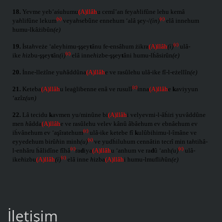
18.
Yevme yeb’aśuhumu
(A)llâh
u cemî’an feya
h
lifûne lehu kemâ
(s)
(c)
ya
h
lifûne lekum
veya
h
sebûne ennehum ‘alâ şey-/
(in)
elâ innehum
humu-lkâżibûn
(e)
(c)
19.
İsta
h
veże ‘aleyhimu-şşey
t
ânu fe-ensâhum żikra
(A)llâh
(i)
ulâ-
(c)
ike
h
izbu-şşey
t
ân
(i)
elâ inne
h
izbe-şşey
t
âni humu-lḣâsirûn
(e)
20.
İnne-lleżîne yu
h
âddûna
(A)llâh
e ve rasûlehu ulâ-ike fî-l-eżellîn
(e)
(c)
21.
Keteba
(A)llâh
u leaġlibenne enâ ve rusulî
inna
(A)llâh
e
k
aviyyun
‘azîz
(un)
22.
Lâ tecidu
k
avmen yu/minûne bi
(A)llâh
i velyevmi-l-âḣiri yuvâddûne
men
h
âdda
(A)llâh
e ve rasûlehu velev kânû âbâehum ev ebnâehum ev
(c)
iḣvânehum ev ‘aşîratehum
ulâ-ike ketebe fî
k
ulûbihimu-l-îmâne ve
(s)
eyyedehum birû
h
in minh
(u)
ve yudḣiluhum cennâtin tecrî min ta
h
tihâ-
(c)
(c)
l-enhâru ḣâlidîne fîhâ
ra
d
iya
(A)llâh
u ‘anhum ve ra
d
û ‘anh
(u)
ulâ-
(c)
ike
h
izbu
(A)llâh
(i)
elâ inne
h
izba
(A)llâh
i humu-lmufli
h
ûn
(e)
İletişim