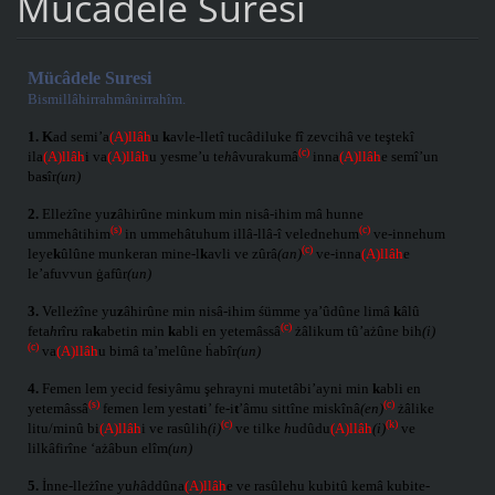
Mucadele Suresi
Mücâdele Suresi
Bismillâhirrahmânirrahîm.
1.
K
ad semi’a
(A)llâh
u
k
avle-lletî tucâdiluke fî zevcihâ ve teştekî
(c)
ila
(A)llâh
i va
(A)llâh
u yesme’u te
h
âvurakumâ
inna
(A)llâh
e semî’un
ba
s
îr
(un)
2.
Elleżîne yu
z
âhirûne minkum min nisâ-ihim mâ hunne
(s)
(c)
ummehâtihim
in ummehâtuhum illâ-llâ-î velednehum
ve-innehum
(c)
leye
k
ûlûne munkeran mine-l
k
avli ve zûrâ
(an)
ve-inna
(A)llâh
e
le’afuvvun ġafûr
(un)
3.
Velleżîne yu
z
âhirûne min nisâ-ihim śümme ya’ûdûne limâ
k
âlû
(c)
feta
h
rîru ra
k
abetin min
k
abli en yetemâssâ
żâlikum tû’ażûne bih
(i)
(c)
va
(A)llâh
u bimâ ta’melûne ḣabîr
(un)
4.
Femen lem yecid fe
s
iyâmu şehrayni mutetâbi’ayni min
k
abli en
(s)
(c)
yetemâssâ
femen lem yesta
t
i’ fe-i
t
’âmu sittîne miskînâ
(en)
żâlike
(c)
(k)
litu/minû bi
(A)llâh
i ve rasûlih
(i)
ve tilke
h
udûdu
(A)llâh
(i)
ve
lilkâfirîne ‘ażâbun elîm
(un)
5.
İnne-lleżîne yu
h
âddûna
(A)llâh
e ve rasûlehu kubitû kemâ kubite-