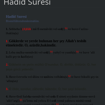
Hadid Suresi
Hadîd Suresi
Bismillâhirrahmânirrahîm.
(s)
1.
Sebbe
h
a li
(A)llâh
i mâ fî-ssemâvâti vel-ar
d
(i)
ve huve-l’azîzu-
l
h
akîm
(u)
Göklerde ve yerde bulunan her şey Allah’ı tesbih
1.
etmektedir. O, azizdir,hakimdir.
(s)
(s)
2.
Lehu mulku-ssemâvâti vel-ar
d
(i)
yu
h
yî ve yumît
(u)
ve huve ‘alâ
kulli şey-in
k
adîr
(un)
2.
Göklerin ve yerin mülkü O'nundur. O, diriltir, öldürür. O, her
şeye gücü yetendir.
(s)
3.
Huve-l-evvelu vel-âḣiru ve-
zz
âhiru velbâ
t
in
(u)
ve huve bikulli şey-in
‘alîm
(un)
3.
O ilktir, sondur, zâhirdir, bâtındır. O, her şeyi bilendir.
4.
Huve-lleżî ḣale
k
a-ssemâvâti vel-ar
d
a fî sitteti eyyâmin śümme-stevâ
(c)
‘alâ-l’arş
(i)
ya’lemu mâ yelicu fî-l-ar
d
i vemâ yaḣrucu minhâ vemâ
(s)
yenzilu mine-ssemâ-i vemâ ya’rucu fîhâ
ve huve me’akum eyne mâ