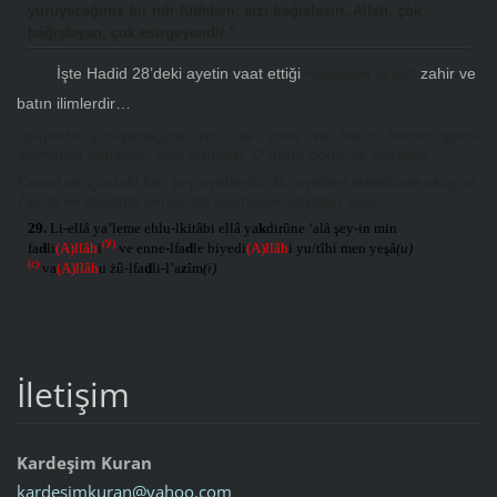
yürüyeceğiniz bir nûr lütfetsin; sizi bağışlasın. Allah, çok
bağışlayan, çok esirgeyendir.”
İşte Hadid 28’deki ayetin vaat ettiği
zahir ve
“rahmetten iki kat”
batın ilimlerdir…
“ışığında yürüyeceğiniz yol” ise zahir ve batın ilminin gönül
aleminize yansıyan İlahi nurudur. O nurla görür ve bilirsiniz..
Kainat ve içindeki her şey ayetlerdir. Bu ayetleri tefekkürle okuyun.
Zikirle ve ibadetle kendinize okunacak sayfalar bulun.
29.
Li-ellâ ya’leme ehlu-lkitâbi ellâ ya
k
dirûne ‘alâ şey-in min
(ﻻ)
fa
d
li
(A)llâh
i
ve enne-lfa
d
le biyedi
(A)llâh
i yu/tîhi men yeşâ
(u)
(c)
va
(A)llâh
u żû-lfa
d
li-l’a
z
îm
(i)
İletişim
Kardeşim Kuran
kardesim
kuran@ya
hoo.com