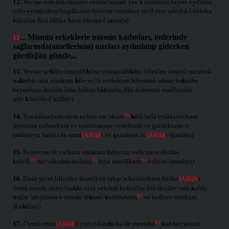
12.
Yevme terâ-lmu/minîne velmu/minâti yes’â nûruhum beyne eydîhim
vebi-eymânihim buşrâkumu-lyevme cennâtun tecrî min ta
h
tihâ-l-enhâru
ḣâlidîne fîhâ żâlike huve-lfevzu-l’a
z
îm
(u)
Mümin erkeklerle mümin kadınları, önlerinde
12
....
sağlarında(amellerinin) nurları aydınlatıp giderken
gördüğün günde...
13.
Yevme ye
k
ûlu-lmunâfi
k
ûne velmunâfi
k
âtu lilleżîne âmenû-n
z
urûnâ
na
k
tebis min nûrikum
k
île-rci’û verâekum feltemisû nûran fe
d
uribe
beynehum bisûrin lehu bâbun bâ
t
inuhu fîhi-rra
h
metu ve
z
âhiruhu
min
k
ibelihi-l’ażâb
(u)
(s)
14.
Yunâdûnehum elem nekun me’akum
k
âlû belâ velâkinnekum
fetentum enfusekum ve terabba
s
tum vertebtum ve ġarratkumu-l-
emâniyyu
h
attâ câe emru
(A)llâh
i ve ġarrakum bi
(A)llâh
i-lġarûr
(u)
15.
Felyevme lâ yu/ḣażu minkum fidyetun velâ mine-lleżîne
(c)
(s)
(s)
keferû
me/vâkumu-nnâr
(u)
hiye mevlâkum
vebi/se-lma
s
îr
(u)
16.
Elem ye/ni lilleżîne âmenû en taḣşe’a
k
ulûbuhum liżikri
(A)llâh
i
vemâ nezele mine-l
h
a
kk
i velâ yekûnû kelleżîne ûtû-lkitâbe min
k
ablu
(s)
fe
t
âle ‘aleyhimu-l-emedu fe
k
aset
k
ulûbuhum
ve keśîrun minhum
fâsi
k
ûn
(e)
(c)
17.
İ’lemû enna
(A)llâh
e yu
h
yî-l-ar
d
a ba’de mevtihâ
k
ad beyyennâ