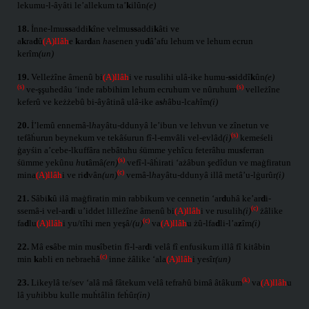
lekumu-l-âyâti le’allekum ta’
k
ilûn
(e)
18.
İnne-lmu
ss
addi
k
îne velmu
ss
addi
k
âti ve
a
k
ra
d
û
(A)llâh
e
k
ar
d
an
h
asenen yu
d
â’afu lehum ve lehum ecrun
kerîm
(un)
19.
Velleżîne âmenû bi
(A)llâh
i ve rusulihi ulâ-ike humu-
ss
iddî
k
ûn
(e)
(s)
(s)
ve-şşuhedâu ‘inde rabbihim lehum ecruhum ve nûruhum
velleżîne
keferû ve keżżebû bi-âyâtinâ ulâ-ike a
s
h
âbu-lca
h
îm
(i)
20.
İ’lemû ennemâ-l
h
ayâtu-ddunyâ le’ibun ve lehvun ve zînetun ve
(s)
tefâḣurun beynekum ve tekâśurun fî-l-emvâli vel-evlâd
(i)
kemeśeli
ġayśin a’cebe-lkuffâra nebâtuhu śümme yehîcu feterâhu mu
s
ferran
(s)
śümme yekûnu
h
u
t
âmâ
(en)
vefî-l-âḣirati ‘ażâbun şedîdun ve maġfiratun
(c)
mina
(A)llâh
i ve ri
d
vân
(un)
vemâ-l
h
ayâtu-ddunyâ illâ metâ’u-lġurûr
(i)
21.
Sâbi
k
û ilâ maġfiratin min rabbikum ve cennetin ‘ar
d
uhâ ke’ar
d
i-
(c)
ssemâ-i vel-ar
d
i u’iddet lilleżîne âmenû bi
(A)llâh
i ve rusulih
(i)
żâlike
(c)
fa
d
lu
(A)llâh
i yu/tîhi men yeşâ/
(u)
va
(A)llâh
u żû-lfa
d
li-l’a
z
îm
(i)
22.
Mâ e
s
âbe min mu
s
îbetin fî-l-ar
d
i velâ fî enfusikum illâ fî kitâbin
(c)
min
k
abli en nebraehâ
inne żâlike ‘ala
(A)llâh
i yesîr
(un)
(k)
23.
Likeylâ te/sev ‘alâ mâ fâtekum velâ tefra
h
û bimâ âtâkum
va
(A)llâh
u
lâ yu
h
ibbu kulle muḣtâlin feḣûr
(in)