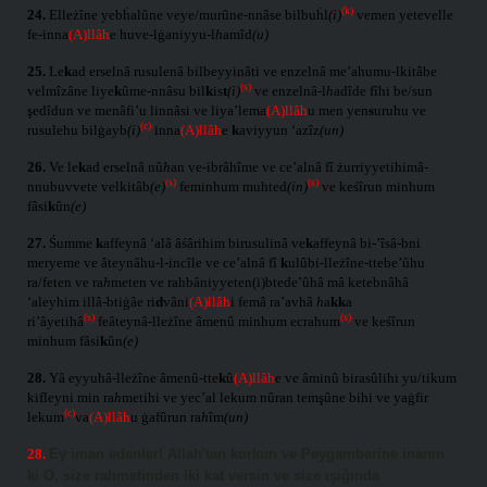
(k)
24.
Elleżîne yebḣalûne veye/murûne-nnâse bilbuḣl
(i)
vemen yetevelle
fe-inna
(A)llâh
e huve-lġaniyyu-l
h
amîd
(u)
25.
Le
k
ad erselnâ rusulenâ bilbeyyinâti ve enzelnâ me’ahumu-lkitâbe
(s)
velmîzâne liye
k
ûme-nnâsu bil
k
is
t
(i)
ve enzelnâ-l
h
adîde fîhi be/sun
şedîdun ve menâfi’u linnâsi ve liya’lema
(A)llâh
u men yen
s
uruhu ve
(c)
rusulehu bilġayb
(i)
inna
(A)llâh
e
k
aviyyun ‘azîz
(un)
26.
Ve le
k
ad erselnâ nû
h
an ve-ibrâhîme ve ce’alnâ fî żurriyyetihimâ-
(s)
(s)
nnubuvvete velkitâb
(e)
feminhum muhted
(in)
ve keśîrun minhum
fâsi
k
ûn
(e)
27.
Śumme
k
affeynâ ‘alâ âśârihim birusulinâ ve
k
affeynâ bi-’îsâ-bni
meryeme ve âteynâhu-l-incîle ve ce’alnâ fî
k
ulûbi-lleżîne-ttebe’ûhu
ra/feten ve ra
h
meten ve rahbâniyyeten(i)btede’ûhâ mâ ketebnâhâ
‘aleyhim illâ-btiġâe ri
d
vâni
(A)llâh
i femâ ra’avhâ
h
a
kk
a
(s)
(s)
ri’âyetihâ
feâteynâ-lleżîne âmenû minhum ecrahum
ve keśîrun
minhum fâsi
k
ûn
(e)
28.
Yâ eyyuhâ-lleżîne âmenû-tte
k
û
(A)llâh
e ve âminû birasûlihi yu/tikum
kifleyni min ra
h
metihi ve yec’al lekum nûran temşûne bihi ve yaġfir
(c)
lekum
va
(A)llâh
u ġafûrun ra
h
îm
(un)
28.
Ey iman edenler! Allah'tan korkun ve Peygamberine inanın
ki
O, size rahmetinden iki kat versin ve size ışığında