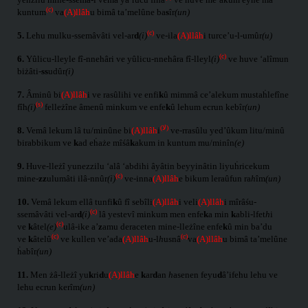
(c)
kuntum
va
(A)llâh
u bimâ ta’melûne ba
s
îr
(un)
(c)
5.
Lehu mulku-ssemâvâti vel-ar
d
(i)
ve-ila
(A)llâh
i turce’u-l-umûr
(u)
(c)
6.
Yûlicu-lleyle fî-nnehâri ve yûlicu-nnehâra fî-lleyl
(i)
ve huve ‘alîmun
biżâti-
ss
udûr
(i)
7.
Âminû bi
(A)llâh
i ve rasûlihi ve enfi
k
û mimmâ ce’alekum mustaḣlefîne
(s)
fîh
(i)
felleżîne âmenû minkum ve enfe
k
û lehum ecrun kebîr
(un)
(ﻻ)
8.
Vemâ lekum lâ tu/minûne bi
(A)llâh
i
ve-rrasûlu yed’ûkum litu/minû
birabbikum ve
k
ad eḣaże mîśâ
k
akum in kuntum mu/minîn
(e)
9.
Huve-lleżî yunezzilu ‘alâ ‘abdihi âyâtin beyyinâtin liyuḣricekum
(c)
mine-
zz
ulumâti ilâ-nnûr
(i)
ve-inna
(A)llâh
e bikum leraûfun ra
h
îm
(un)
10.
Vemâ lekum ellâ tunfi
k
û fî sebîli
(A)llâh
i veli
(A)llâh
i mîrâśu-
(c)
ssemâvâti vel-ar
d
(i)
lâ yestevî minkum men enfe
k
a min
k
abli-lfet
h
i
(c)
ve
k
âtel
(e)
ulâ-ike a’
z
amu deraceten mine-lleżîne enfe
k
û min ba’du
(c)
(c)
ve
k
âtelû
ve kullen ve’ada
(A)llâh
u-l
h
usnâ
va
(A)llâh
u bimâ ta’melûne
ḣabîr
(un)
11.
Men żâ-lleżî yu
k
ri
d
u
(A)llâh
e
k
ar
d
an
h
asenen feyu
d
â’ifehu lehu ve
lehu ecrun kerîm
(un)