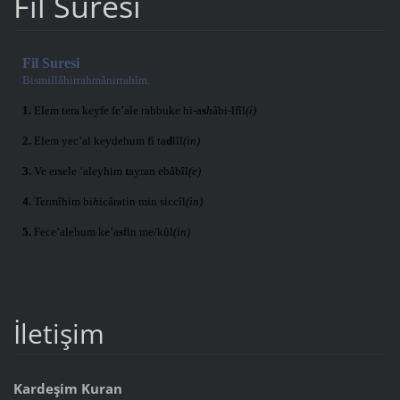
Fil Suresi
Fil Suresi
Bismillâhirrahmânirrahîm.
1.
Elem tera keyfe fe’ale rabbuke bi-a
s
h
âbi-lfîl
(i)
2.
Elem yec’al keydehum fî ta
d
lîl
(in)
3.
Ve ersele ‘aleyhim
t
ayran ebâbîl
(e)
4.
Termîhim bi
h
icâratin min siccîl
(in)
5.
Fece’alehum ke’a
s
fin me/kûl
(in)
İletişim
Kardeşim Kuran