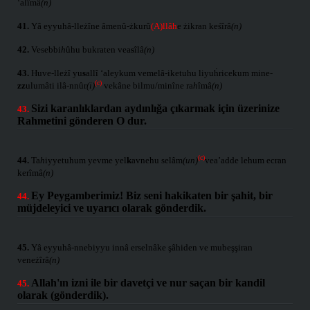
‘alîmâ
(n)
41.
Yâ eyyuhâ-lleżîne âmenû-żkurû
(A)llâh
e żikran keśîrâ
(n)
42.
Vesebbi
h
ûhu bukraten vea
s
îlâ
(n)
43.
Huve-lleżî yu
s
allî ‘aleykum vemelâ-iketuhu liyuḣricekum mine-
(c)
zz
ulumâti ilâ-nnûr
(i)
vekâne bilmu/minîne ra
h
îmâ
(n)
Sizi karanlıklardan aydınlığa çıkarmak için üzerinize
43.
Rahmetini gönderen O dur.
(c)
44.
Ta
h
iyyetuhum yevme yel
k
avnehu selâm
(un)
vea’adde lehum ecran
kerîmâ
(n)
Ey Peygamberimiz! Biz seni hakikaten bir şahit, bir
44.
müjdeleyici ve uyarıcı olarak gönderdik.
45.
Yâ eyyuhâ-nnebiyyu innâ erselnâke şâhiden ve mubeşşiran
veneżîrâ
(n)
Allah'ın izni ile bir davetçi ve nur saçan bir kandil
45.
olarak (gönderdik).