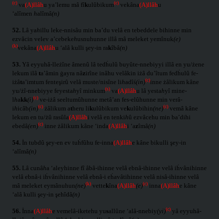
(c)
(c)
va
(A)llâh
u ya’lemu mâ fî
k
ulûbikum
vekâna
(A)llâh
u
‘alîmen
h
alîmâ
(n)
52.
Lâ ya
h
illu leke-nnisâu min ba’du velâ en tebeddele bihinne min
ezvâcin velev a’cebeke
h
usnuhunne illâ mâ meleket yemînuk
(e)
(k)
vekâna
(A)llâh
u ‘alâ kulli şey-in ra
k
îbâ
(n)
53.
Yâ eyyuhâ-lleżîne âmenû lâ tedḣulû buyûte-nnebiyyi illâ en yu/żene
lekum ilâ
t
a’âmin ġayra nâ
z
irîne inâhu velâkin iżâ du’îtum fedḣulû fe-
(c)
iżâ
t
a’imtum fenteşirû velâ muste/nisîne li
h
adîś
(in)
inne żâlikum kâne
(s)
yu/żî-nnebiyye feyesta
h
yî minkum
va
(A)llâh
u lâ yesta
h
yî mine-
(c)
l
h
a
kk
(i)
ve-iżâ seeltumûhunne metâ’an fes-elûhunne min verâ-
(c)
(c)
i
h
icâb
(in)
żâlikum a
t
heru li
k
ulûbikum ve
k
ulûbihin
(ne)
vemâ kâne
lekum en tu/żû rasûla
(A)llâh
i velâ en tenki
h
û ezvâcehu min ba’dihi
(c)
ebedâ
(en)
inne żâlikum kâne ‘inda
(A)llâh
i ‘a
z
îmâ
(n)
54.
İn tubdû şey-en ev tuḣfûhu fe-inna
(A)llâh
e kâne bikulli şey-in
‘alîmâ
(n)
55.
Lâ cunâ
h
a ‘aleyhinne fî âbâ-ihinne velâ ebnâ-ihinne velâ iḣvânihinne
velâ ebnâ-i iḣvânihinne velâ ebnâ-i eḣavâtihinne velâ nisâ-ihinne velâ
(k)
(c)
mâ meleket eymânuhun
(ne)
vette
k
îna
(A)llâh
(e)
inna
(A)llâh
e kâne
‘alâ kulli şey-in şehîdâ
(n)
(c)
56.
İnna
(A)llâh
e vemelâ-iketehu yu
s
allûne ‘alâ-nnebiy
(yi)
yâ eyyuhâ-