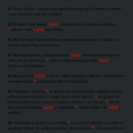
14.
Velev duḣilet ‘aleyhim min a
kt
ârihâ śümme su-ilû-lfitnete leâtevhâ
vemâ telebbeśû bihâ illâ yesîrâ
(n)
15.
Vele
k
ad kânû ‘âhedû
(A)llâh
e min
k
ablu lâ yuvellûne-l-edbâr
(a)
(c)
vekâne ‘ahdu
(A)llâh
i mes-ûlâ
(n)
16.
K
ul len yenfe’akumu-lfirâru in ferartum mine-lmevti evi-l
k
atli ve-
iżen lâ tumette’ûne illâ
k
alîlâ
(n)
17.
K
ul men żâ-lleżî ya’
s
imukum mina
(A)llâh
i in erâde bikum sû-en ev
(c)
erâde bikum ra
h
me
(ten)
velâ yecidûne lehum min dûni
(A)llâh
i
veliyyen velâ na
s
îrâ
(n)
18.
K
ad ya’lemu
(A)llâh
u-lmu’avvi
k
îne minkum vel
k
â-ilîne li-iḣvânihim
(s)
helumme ileynâ
velâ ye/tûne-lbe/se illâ
k
alîlâ
(n)
(s)
19.
Eşi
hh
aten ‘aleykum
fe-iżâ câe-lḣavfu raeytehum yen
z
urûne ileyke
(s)
tedûru a’yunuhum kelleżî yuġşâ ‘aleyhi mine-lmevt
(i)
fe-iżâ żehebe-
(c)
lḣavfu sele
k
ûkum bi-elsinetin
h
idâdin eşi
hh
aten ‘alâ-lḣayr
(i)
ulâ-ike
(c)
lem yu/minû fea
h
be
t
a
(A)llâh
u a’mâlehum
vekâne żâlike ‘ala
(A)llâh
i
yesîrâ
(n)
(s)
20.
Ya
h
sebûne-l-a
h
zâbe lem yeżhebû
ve-in ye/ti-l-a
h
zâbu yeveddû lev
(s)
ennehum bâdûne fî-l-a’râbi yes-elûne ‘an enbâ-ikum
velev kânû fîkum