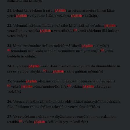
mâ
k
âtelû illâ
k
alîlâ
(n)
21.
Le
k
ad kâne lekum fî rasûli
(A)llâh
i usvetun
h
asenetun limen kâne
yercû
(A)llâh
e velyevme-l-âḣira veżekera
(A)llâh
e keśîrâ
(n)
22.
Velemmâ raâ-lmu/minûne-l-a
h
zâbe
k
âlû hâżâ mâ ve’adena
(A)llâh
u
(c)
verasûluhu ve
s
ade
k
a
(A)llâh
u verasûluh
(u)
vemâ zâdehum illâ îmânen
veteslîmâ
(n)
23.
Mine-lmu/minîne ricâlun
s
ade
k
û mâ ‘âhedû
(A)llâh
e ‘aleyh
(i)
(s)
(s)
feminhum men
k
a
d
â na
h
behu veminhum men yenta
z
ir
(u)
vemâ
beddelû tebdîlâ
(n)
24.
Liyecziya
(A)llâh
u-
ss
âdi
k
îne bi
s
id
k
ihim veyu’ażżibe-lmunâfi
k
îne in
(c)
şâe ev yetûbe ‘aleyhim
inna
(A)llâh
e kâne ġafûran ra
h
îmâ
(n)
25.
Veradda
(A)llâh
u-lleżîne keferû biġay
z
ihim lem yenâlû ḣayrâ
(an)
(c)
(c)
vekefa
(A)llâh
u-lmu/minîne-l
k
itâl
(e)
vekâna
(A)llâh
u
k
aviyyen
‘azîzâ
(n)
26.
Veenzele-lleżîne
z
âherûhum min ehli-lkitâbi min
s
ayâ
s
îhim ve
k
ażefe
fî
k
ulûbihimu-rru’be ferî
k
an ta
k
tulûne vete/sirûne ferî
k
â
(n)
27.
Ve evraśekum ar
d
ahum ve diyârahum ve emvâlehum ve er
d
an lem
(c)
te
t
aûhâ
vekâna
(A)llâh
u ‘alâ kulli şey-in
k
adîrâ
(n)