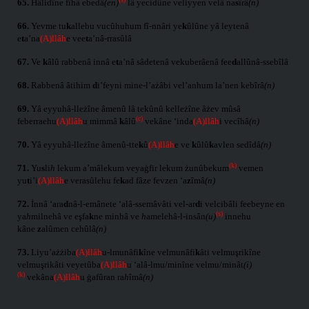
65.
Ḣâlidîne fîhâ ebedâ
(en)
lâ yecidûne veliyyen velâ na
s
îrâ
(n)
66.
Yevme tu
k
allebu vucûhuhum fî-nnâri ye
k
ûlûne yâ leytenâ
e
t
a’na
(A)llâh
e vee
t
a’nâ-rrasûlâ
67.
Ve
k
âlû rabbenâ innâ e
t
a’nâ sâdetenâ vekuberâenâ fee
d
allûnâ-ssebîlâ
68.
Rabbenâ âtihim
d
i’feyni mine-l’ażâbi vel’anhum la’nen kebîrâ
(n)
69.
Yâ eyyuhâ-lleżîne âmenû lâ tekûnû kelleżîne âżev mûsâ
(c)
feberraehu
(A)llâh
u mimmâ
k
âlû
vekâne ‘inda
(A)llâh
i vecîhâ
(n)
70.
Yâ eyyuhâ-lleżîne âmenû-tte
k
û
(A)llâh
e ve
k
ûlû
k
avlen sedîdâ
(n)
(k)
71.
Yu
s
li
h
lekum a’mâlekum veyaġfir lekum żunûbekum
vemen
yu
t
i’i
(A)llâh
e verasûlehu fe
k
ad fâze fevzen ‘a
z
îmâ
(n)
72.
İnnâ ‘ara
d
nâ-l-emânete ‘alâ-ssemâvâti vel-ar
d
i velcibâli feebeyne en
(s)
ya
h
milnehâ ve eşfa
k
ne minhâ ve
h
amelehâ-l-insân
(u)
innehu
kâne
z
alûmen cehûlâ
(n)
73.
Liyu’ażżiba
(A)llâh
u-lmunâfi
k
îne velmunâfi
k
âti velmuşrikîne
velmuşrikâti veyetûba
(A)llâh
u ‘alâ-lmu/minîne velmu/minât
(i)
(k)
vekâna
(A)llâh
u ġafûran ra
h
îmâ
(n)