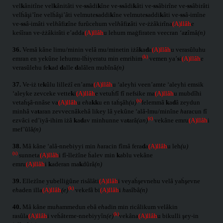
vel
k
ânitîne vel
k
ânitâti ve-
ss
âdi
k
îne ve-
ss
âdi
k
âti ve-
ss
âbirîne ve-
ss
âbirâti
velḣâşi’îne velḣâşi’âti velmute
s
addi
k
îne velmute
s
addi
k
âti ve-
ss
â-imîne
ve-
ss
â-imâti vel
h
âfi
z
îne furûcehum vel
h
âfi
z
âti ve-żżâkirîna
(A)llâh
e
keśîran ve-żżâkirâti e’adda
(A)llâh
u lehum maġfiraten veecran ‘a
z
îmâ
(n)
36.
Vemâ kâne limu/minin velâ mu/minetin iżâ
k
a
d
a
(A)llâh
u verasûluhu
(k)
emran en yekûne lehumu-lḣiyeratu min emrihim
vemen ya’
s
i
(A)llâh
e
verasûlehu fe
k
ad
d
alle
d
alâlen mubînâ
(n)
37.
Ve-iż te
k
ûlu lilleżî en’ama
(A)llâh
u ‘aleyhi veen’amte ‘aleyhi emsik
‘aleyke zevceke vette
k
i
(A)llâh
e vetuḣfî fî nefsike ma
(A)llâh
u mubdîhi
(s)
vetaḣşâ-nnâse va
(A)llâh
u e
h
a
kk
u en taḣşâh
(u)
felemmâ
k
a
d
â zeydun
minhâ va
t
aran zevvecnâkehâ likey lâ yekûne ‘alâ-lmu/minîne
h
aracun fî
(c)
ezvâci ed’iyâ-ihim iżâ
k
a
d
av minhunne va
t
arâ
(an)
vekâne emru
(A)llâh
i
mef’ûlâ
(n)
38.
Mâ kâne ‘alâ-nnebiyyi min
h
aracin fîmâ fera
d
a
(A)llâh
u leh
(u)
(s)
sunneta
(A)llâh
i fî-lleżîne ḣalev min
k
ablu vekâne
emru
(A)llâh
i
k
aderan ma
k
dûrâ
(n)
39.
Elleżîne yubelliġûne risâlâti
(A)llâh
i veyaḣşevnehu velâ yaḣşevne
(k)
e
h
aden illa
(A)llâh
(e)
vekefâ bi
(A)llâh
i
h
asîbâ
(n)
40.
Mâ kâne mu
h
ammedun ebâ e
h
adin min ricâlikum velâkin
(k)
rasûla
(A)llâh
i veḣâteme-nnebiyyîn
(e)
vekâna
(A)llâh
u bikulli şey-in