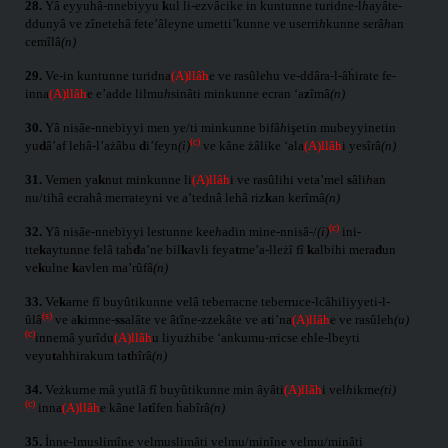
28.
Yâ eyyuhâ-nnebiyyu
k
ul li-ezvâcike in kuntunne turidne-l
h
ayâte-
ddunyâ ve zînetehâ fete’âleyne umetti’kunne ve userri
h
kunne serâ
h
an
cemîlâ
(n)
29.
Ve-in kuntunne turidna
(A)llâh
e ve rasûlehu ve-ddâra-l-âḣirate fe-
inna
(A)llâh
e e’adde lilmu
h
sinâti minkunne ecran ‘a
z
îmâ
(n)
30.
Yâ nisâe-nnebiyyi men ye/ti minkunne bifâ
h
işetin mubeyyinetin
(c)
yu
d
â’af lehâ-l’ażâbu
d
i’feyn
(i)
ve kâne żâlike ‘ala
(A)llâh
i yesîrâ
(n)
31.
Vemen ya
k
nut minkunne li
(A)llâh
i ve rasûlihi veta’mel
s
âli
h
an
nu/tihâ ecrahâ merrateyni ve a’tednâ lehâ riz
k
an kerîmâ
(n)
(c)
32.
Yâ nisâe-nnebiyyi lestunne kee
h
adin mine-nnisâ-/
(i)
ini-
tte
k
aytunne felâ taḣ
d
a’ne bil
k
avli feya
t
me’a-lleżî fî
k
albihi mera
d
un
ve
k
ulne
k
avlen ma’rûfâ
(n)
33.
Ve
k
arne fî buyûtikunne velâ teberracne teberruce-lcâhiliyyeti-l-
(s)
ûlâ
ve a
k
imne-
ss
alâte ve âtîne-zzekâte ve a
t
i’na
(A)llâh
e ve rasûleh
(u)
(c)
innemâ yurîdu
(A)llâh
u liyużhibe ‘ankumu-rricse ehle-lbeyti
veyu
t
ahhirakum ta
t
hîrâ
(n)
34.
Veżkurne mâ yutlâ fî buyûtikunne min âyâti
(A)llâh
i vel
h
ikme
(ti)
(c)
inna
(A)llâh
e kâne la
t
îfen ḣabîrâ
(n)
35.
İnne-lmuslimîne velmuslimâti velmu/minîne velmu/minâti