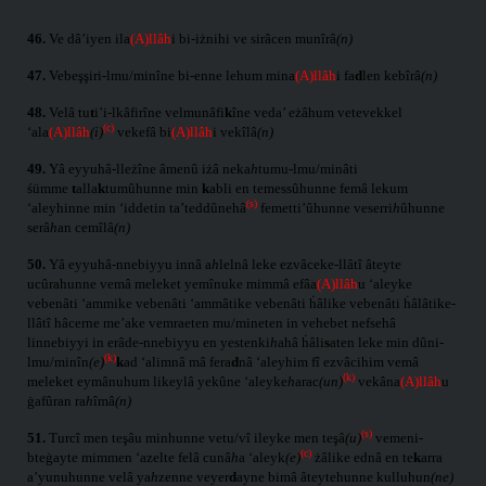
46.
Ve dâ’iyen ila
(A)llâh
i bi-iżnihi ve sirâcen munîrâ
(n)
47.
Vebeşşiri-lmu/minîne bi-enne lehum mina
(A)llâh
i fa
d
len kebîrâ
(n)
48.
Velâ tu
t
i’i-lkâfirîne velmunâfi
k
îne veda’ eżâhum vetevekkel
(c)
‘ala
(A)llâh
(i)
vekefâ bi
(A)llâh
i vekîlâ
(n)
49.
Yâ eyyuhâ-lleżîne âmenû iżâ neka
h
tumu-lmu/minâti
śümme
t
alla
k
tumûhunne min
k
abli en temessûhunne femâ lekum
(s)
‘aleyhinne min ‘iddetin ta’teddûnehâ
femetti’ûhunne veserri
h
ûhunne
serâ
h
an cemîlâ
(n)
50.
Yâ eyyuhâ-nnebiyyu innâ a
h
lelnâ leke ezvâceke-llâtî âteyte
ucûrahunne vemâ meleket yemînuke mimmâ efâa
(A)llâh
u ‘aleyke
vebenâti ‘ammike vebenâti ‘ammâtike vebenâti ḣâlike vebenâti ḣâlâtike-
llâtî hâcerne me’ake vemraeten mu/mineten in vehebet nefsehâ
linnebiyyi in erâde-nnebiyyu en yestenki
h
ahâ ḣâli
s
aten leke min dûni-
(k)
lmu/minîn
(e)
k
ad ‘alimnâ mâ fera
d
nâ ‘aleyhim fî ezvâcihim vemâ
(k)
meleket eymânuhum likeylâ yekûne ‘aleyke
h
arac
(un)
vekâna
(A)llâh
u
ġafûran ra
h
îmâ
(n)
(s)
51.
Turcî men teşâu minhunne vetu/vî ileyke men teşâ
(u)
vemeni-
(c)
bteġayte mimmen ‘azelte felâ cunâ
h
a ‘aleyk
(e)
żâlike ednâ en te
k
arra
a’yunuhunne velâ ya
h
zenne veyer
d
ayne bimâ âteytehunne kulluhun
(ne)