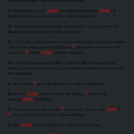
lleżîne âmenû
s
allû ‘aleyhi vesellimû teslîmâ
(n)
57.
İnne-lleżîne yu/żûna
(A)llâh
e verasûlehu le’anehumu
(A)llâh
u fî-
ddunyâ vel-âḣirati vea’adde lehum ‘ażâben muhînâ
(n)
58.
Velleżîne yu/żûne-lmu/minîne velmu/minâti biġayri mâ-ktesebû
fe
k
adi-
h
temelû buhtânen ve-iśmen mubînâ
(n)
59.
Yâ eyyuhâ-nnebiyyu
k
ul li-ezvâcike vebenâtike venisâ-i-lmu/minîne
(c)
yudnîne ‘aleyhinne min celâbîbihin
(ne)
żâlike ednâ en yu’rafne felâ
(k)
yu/żeyn
(e)
vekâna
(A)llâh
u ġafûran ra
h
îmâ
(n)
60.
Le-in lem yentehi-lmunâfi
k
ûne velleżîne fî
k
ulûbihim mera
d
un
velmurcifûne fî-lmedîneti lenuġriyenneke bihim śümme lâ yucâvirûneke
fîhâ illâ
k
alîlâ
(n)
(s)
61.
Mel’ûnîn
(e)
eyne mâ śu
k
ifû uḣiżû ve
k
uttilû ta
k
tîlâ
(n)
(s)
62.
Sunneta
(A)llâh
i fî-lleżîne ḣalev min
k
abl
(u)
velen tecide
lisunneti
(A)llâh
i tebdîlâ
(n)
(s)
63.
Yes-eluke-nnâsu ‘ani-ssâ’a
(ti)
k
ul innemâ ‘ilmuhâ ‘inda
(A)llâh
(i)
(c)
vemâ yudrîke le’alle-ssâ’ate tekûnu
k
arîbâ
(n)
64.
İnna
(A)llâh
e le’ane-lkâfirîne ve e’adde lehum se’îrâ
(n)
(s)