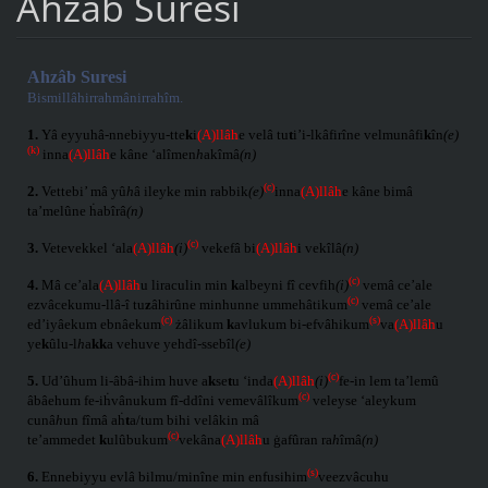
Ahzab Suresi
Ahzâb Suresi
Bismillâhirrahmânirrahîm.
1.
Yâ eyyuhâ-nnebiyyu-tte
k
i
(A)llâh
e velâ tu
t
i’i-lkâfirîne velmunâfi
k
în
(e)
(k)
inna
(A)llâh
e kâne ‘alîmen
h
akîmâ
(n)
(c)
2.
Vettebi’ mâ yû
h
â ileyke min rabbik
(e)
inna
(A)llâh
e kâne bimâ
ta’melûne ḣabîrâ
(n)
(c)
3.
Vetevekkel ‘ala
(A)llâh
(i)
vekefâ bi
(A)llâh
i vekîlâ
(n)
(c)
4.
Mâ ce’ala
(A)llâh
u liraculin min
k
albeyni fî cevfih
(i)
vemâ ce’ale
(c)
ezvâcekumu-llâ-î tu
z
âhirûne minhunne ummehâtikum
vemâ ce’ale
(c)
(s)
ed’iyâekum ebnâekum
żâlikum
k
avlukum bi-efvâhikum
va
(A)llâh
u
ye
k
ûlu-l
h
a
kk
a vehuve yehdî-ssebîl
(e)
(c)
5.
Ud’ûhum li-âbâ-ihim huve a
k
se
t
u ‘inda
(A)llâh
(i)
fe-in lem ta’lemû
(c)
âbâehum fe-iḣvânukum fî-ddîni vemevâlîkum
veleyse ‘aleykum
cunâ
h
un fîmâ aḣ
t
a/tum bihi velâkin mâ
(c)
te’ammedet
k
ulûbukum
vekâna
(A)llâh
u ġafûran ra
h
îmâ
(n)
(s)
6.
Ennebiyyu evlâ bilmu/minîne min enfusihim
veezvâcuhu