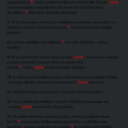
(k)
ummehâtuhum
veulû-l-er
h
âmi ba’
d
uhum evlâ biba’
d
in fî kitâbi
(A)llâh
i
mine-lmu/minîne velmuhâcirîne illâ en tef’alû ilâ evliyâ-ikum
(c)
ma’rûfâ
(en)
kâneżâlike fî-lkitâbi mes
t
ûrâ
(n)
7.
Ve-iż eḣażnâ mine-nnebiyyîne mîśâ
k
ahum veminke vemin nû
h
in ve-
(s)
ibrâhîme vemûsâ ve’îsâ-bni meryem
(e)
veeḣażnâ minhum mîśâ
k
an
ġalî
z
â
(n)
(c)
8.
Liyes-ele-
ss
âdi
k
îne ‘an
s
id
k
ihim
vea’adde lilkâfirîne ‘ażâben
elîmâ
(n)
9.
Yâ eyyuhâ-lleżîne âmenû-żkurû ni’meta
(A)llâh
i ‘aleykum iż câetkum
cunûdun feerselnâ ‘aleyhim rî
h
an vecunûden lem
(c)
teravhâ
vekâna
(A)llâh
u bimâ ta’melûne ba
s
îrâ
(n)
10.
İż câûkum min fev
k
ikum vemin esfele minkum ve-iż zâġati-l-eb
s
âru
vebeleġati-l
k
ulûbu-l
h
anâcira vete
z
unnûne bi
(A)llâh
i-
zz
unûnâ
11.
Hunâlike-btuliye-lmu-minûne vezulzilû zilzâlen şedîdâ
(n)
12.
Ve-iż ye
k
ûlu-lmunâfi
k
ûne velleżîne fî
k
ulûbihim mera
d
un mâ
ve’adena
(A)llâh
u verasûluhu illâ ġurûrâ
(n)
13.
Ve-iż
k
âlet
t
â-ifetun minhum yâ ehle yeśribe lâ mu
k
âme lekum
(c)
ferci’û
veyeste/żinu ferî
k
un minhumu-nnebiyye ye
k
ûlûne inne
(s)
buyûtenâ ‘avratun vemâ hiye bi’avra
(tin)
in yurîdûne illâ firârâ
(n)