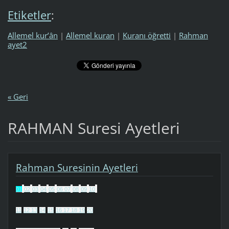
Etiketler
:
Allemel kur’ân
|
Allemel kuran
|
Kuranı öğretti
|
Rahman
ayet2
« Geri
RAHMAN Suresi Ayetleri
Rahman Suresinin Ayetleri
01
02
03
04
05
06
07
08
09
10
11
12
13
14
15
16
17
18
19
20