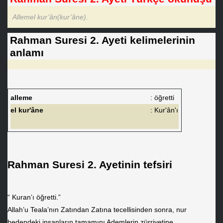
Allemel kur’ân(kur’âne).
Rahman Suresi 2. Ayeti kelimelerinin
anlamı
alleme
: öğretti
el kur'âne
: Kur'ân'ı
Rahman Suresi 2. Ayetinin tefsiri
“ Kuran’ı öğretti.”
Allah’u Teala’nın Zatından Zatına tecellisinden sonra, nur
bedendeki insanların tamamını Ademlerin zürriyetine