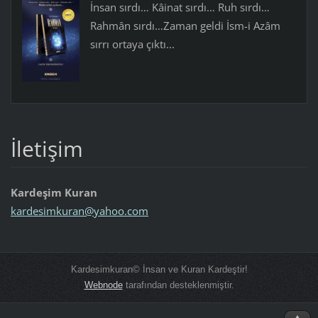
İnsan sırdı… Kâinat sırdı… Ruh sırdı…
Rahmân sırdı…Zaman geldi İsm-i Azâm
sırrı ortaya çıktı...
İletişim
Kardeşim Kuran
kardesim
kuran@ya
hoo.com
Kardesimkuran© İnsan ve Kuran Kardeştir!
Webnode
tarafından desteklenmiştir.