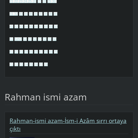
21
22
23
24
25
26
27
28
29
30
31
32
33
34
35
36
37
38
39
40
41
42
43
44
45
46
47
48
49
50
51
52
53
54
55
56
57
58
59
60
61
62
63
64
65
66
67
68
69
70
71
72
73
74
75
76
77
78
Rahman ismi azam
Rahman-ismi azam-İsm-i Azâm sırrı ortaya
çıktı