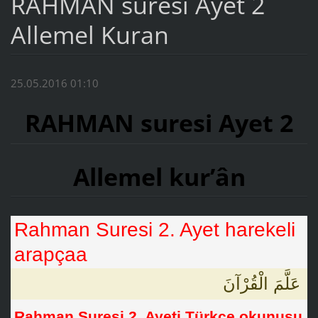
RAHMAN suresi Ayet 2
Allemel Kuran
25.05.2016 01:10
RAHMAN suresi Ayet 2
Allemel kur’ân
Rahman Suresi 2. Ayet harekeli
arapçaa
عَلَّمَ الْقُرْآنَ
Rahman Suresi 2. Ayeti Türkçe okunuşu