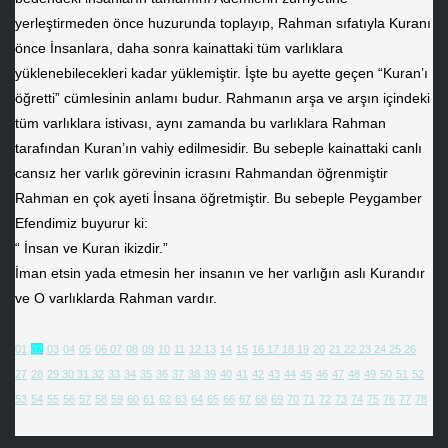
yerleştirmeden önce huzurunda toplayıp, Rahman sıfatıyla Kuranı
önce İnsanlara, daha sonra kainattaki tüm varlıklara
yüklenebilecekleri kadar yüklemiştir. İşte bu ayette geçen “Kuran’ı
öğretti” cümlesinin anlamı budur. Rahmanın arşa ve arşın içindeki
tüm varlıklara istivası, aynı zamanda bu varlıklara Rahman
tarafından Kuran’ın vahiy edilmesidir. Bu sebeple kainattaki canlı
cansız her varlık görevinin icrasını Rahmandan öğrenmiştir
Rahman en çok ayeti İnsana öğretmiştir. Bu sebeple Peygamber
Efendimiz buyurur ki:
“ İnsan ve Kuran ikizdir.”
İman etsin yada etmesin her insanın ve her varlığın aslı Kurandır
ve O varlıklarda Rahman vardır.
01
02
03
04
05
06
07
08
09
10
11
12
13
14
15
16
17
18
19
20
21
22
23
24
25
26
27
28
29
30
31
32
33
34
35
36
37
38
39
40
41
42
43
44
45
46
47
48
49
50
51
52
53
54
55
56
57
58
59
60
61
62
63
64
65
66
67
68
69
70
71
72
73
74
75
76
77
78