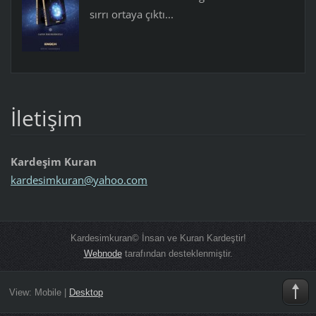
sırrı ortaya çıktı...
İletişim
Kardeşim Kuran
kardesim
kuran@ya
hoo.com
Kardesimkuran© İnsan ve Kuran Kardeştir!
Webnode
tarafından desteklenmiştir.
View:
Mobile
|
Desktop