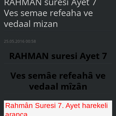
RAHMAN suresi Ayet 7
Ves semae refeaha ve
vedaal mizan
25.05.2016 00:58
RAHMAN suresi Ayet 7
Ves semâe refeahâ ve
vedaal mîzân
Rahmân Suresi 7. Ayet harekeli
arapça