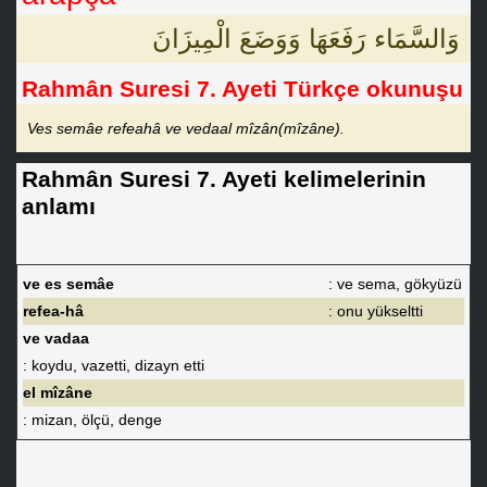
وَالسَّمَاء رَفَعَهَا وَوَضَعَ الْمِيزَانَ
Rahmân Suresi 7. Ayeti Türkçe okunuşu
Ves semâe refeahâ ve vedaal mîzân(mîzâne).
Rahmân Suresi 7. Ayeti kelimelerinin
anlamı
ve es semâe
: ve sema, gökyüzü
refea-hâ
: onu yükseltti
ve vadaa
: koydu, vazetti, dizayn etti
el mîzâne
: mizan, ölçü, denge