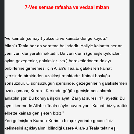
7-Ves semae rafeaha ve vedaal mizan
“ve kainatı (semayı) yükseltti ve kainata denge koydu.”
Allah’u Teala her an yaratma halindedir. Haliyle kainatta her an
yeni varlıklar yaratılmaktadır. Bu varlıkların (güneşler,yıldızlar,
aylar, gezegenler, galaksiler.. vb.) hareketlerinden dolayı
birbirlerine girmemesi için Allah’u Teala, galaksileri kainat
içerisinde birbirinden uzaklaştırmaktadır. Kainat boşluğu
sonsuzdur. O sonsuzluğun içerisinde, gezegenlerin galaksilerden
uzaklaşması, Kuran-ı Kerimde göğün genişlemesi olarak
anlatılmıştır. Bu konuya ilişkin ayet, Zariyat suresi 47. ayettir. Bu
ayeti kerimede Allah’u Teala söyle buyuruyor:” Kainatı biz yarattık
elbette kainatı genişleten biziz.”
Yeri gelmişken Kuran-ı Kerimin bir çok yerinde geçen “biz”
kelimesini açıklayalım; bilindiği üzere Allah-u Teala tektir eşi,