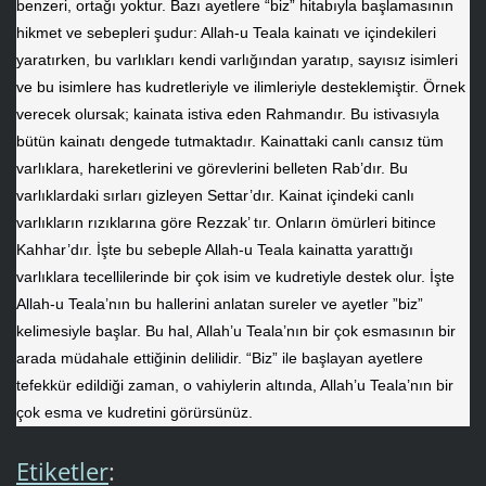
benzeri, ortağı yoktur. Bazı ayetlere “biz” hitabıyla başlamasının
hikmet ve sebepleri şudur: Allah-u Teala kainatı ve içindekileri
yaratırken, bu varlıkları kendi varlığından yaratıp, sayısız isimleri
ve bu isimlere has kudretleriyle ve ilimleriyle desteklemiştir. Örnek
verecek olursak; kainata istiva eden Rahmandır. Bu istivasıyla
bütün kainatı dengede tutmaktadır. Kainattaki canlı cansız tüm
varlıklara, hareketlerini ve görevlerini belleten Rab’dır. Bu
varlıklardaki sırları gizleyen Settar’dır. Kainat içindeki canlı
varlıkların rızıklarına göre Rezzak’ tır. Onların ömürleri bitince
Kahhar’dır. İşte bu sebeple Allah-u Teala kainatta yarattığı
varlıklara tecellilerinde bir çok isim ve kudretiyle destek olur. İşte
Allah-u Teala’nın bu hallerini anlatan sureler ve ayetler ”biz”
kelimesiyle başlar. Bu hal, Allah’u Teala’nın bir çok esmasının bir
arada müdahale ettiğinin delilidir. “Biz” ile başlayan ayetlere
tefekkür edildiği zaman, o vahiylerin altında, Allah’u Teala’nın bir
çok esma ve kudretini görürsünüz.
Etiketler
: