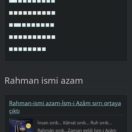
31
32
33
34
35
36
37
38
39
40
41
42
43
44
45
46
47
48
49
50
51
52
53
54
55
56
57
58
59
60
61
62
63
64
65
66
67
68
69
70
71
72
73
74
75
76
77
78
Rahman ismi azam
Rahman-ismi azam-İsm-i Azâm sırrı ortaya
çıktı
İnsan sırdı… Kâinat sırdı… Ruh sırdı…
Rahmân sırdı…Zaman geldi İsm-i Azâm