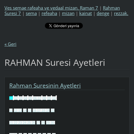
Ves semae rafeaha ve vedaal mizan. Raman 7
|
Rahman
Suresi 7
|
sema
|
refeaha
|
mizan
|
kainat
|
denge
|
rezzak.
« Geri
RAHMAN Suresi Ayetleri
Rahman Suresinin Ayetleri
01
02
03
04
05
06
07
08
09
10
11
12
13
14
15
16
17
18
19
20
21
22
23
24
25
26
27
28
29
30