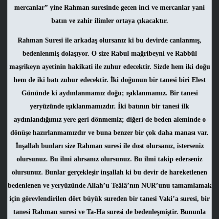
mercanlar” yine Rahman suresinde gecen inci ve mercanlar yani
batın ve zahir ilimler ortaya çıkacaktır.
Rahman Suresi ile arkadaş olursanız ki bu devirde canlanmış,
bedenlenmiş dolaşıyor. O size Rabul mağribeyni ve Rabbül
maşrikeyn ayetinin hakikati ile zuhur edecektir. Sizde hem iki doğu
hem de iki batı zuhur edecektir. İki doğunun bir tanesi biri Elest
Gününde ki aydınlanmamız doğu; ışıklanmamız. Bir tanesi
yeryüzünde ışıklanmamızdır. İki batının bir tanesi ilk
aydınlandığımız yere geri dönmemiz; diğeri de beden aleminde o
dönüşe hazırlanmamızdır ve buna benzer bir çok daha manası var.
İnşallah bunları size Rahman suresi ile dost olursanız, isterseniz
olursunuz. Bu ilmi alırsanız olursunuz. Bu ilmi takip ederseniz
olursunuz. Bunlar gerçekleşir inşallah ki bu devir de hareketlenen
bedenlenen ve yeryüzünde Allah’u Teâlâ’nın NUR’unu tamamlamak
için görevlendirilen dört büyük sureden bir tanesi Vaki’a suresi, bir
tanesi Rahman suresi ve Ta-Ha suresi de bedenleşmiştir. Bununla