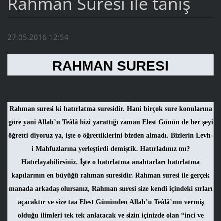
Rahman Suresi ile tanış
27.05.2016 12:54
RAHMAN SURESI
Rahman suresi ki hatırlatma suresidir. Hani birçok sure konularına
göre yani Allah’u Teâlâ bizi yarattığı zaman Elest Günün de her şeyi
öğretti diyoruz ya, işte o öğrettiklerini bizden almadı. Bizlerin Levh-
i Mahfuzlarına yerleştirdi demiştik. Hatırladınız mı?
Hatırlayabilirsiniz. İşte o hatırlatma anahtarları hatırlatma
kapılarının en büyüğü rahman suresidir. Rahman suresi ile gerçek
manada arkadaş olursanız, Rahman suresi size kendi içindeki sırları
açacaktır ve size taa Elest Gününden Allah’u Teâlâ’nın vermiş
olduğu ilimleri tek tek anlatacak ve sizin içinizde olan “inci ve