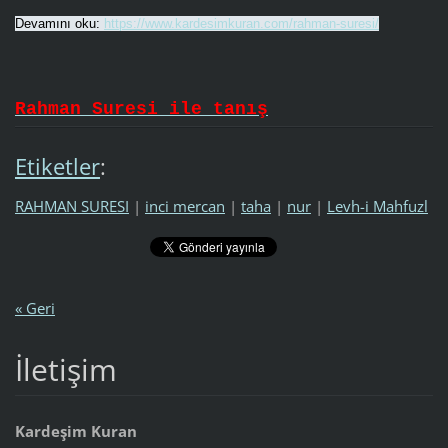
Devamını oku:
https://www.kardesimkuran.com/rahman-suresi/
Rahman Suresi ile tanış
Etiketler
:
RAHMAN SURESI
|
inci mercan
|
taha
|
nur
|
Levh-i Mahfuzl
« Geri
İletişim
Kardeşim Kuran