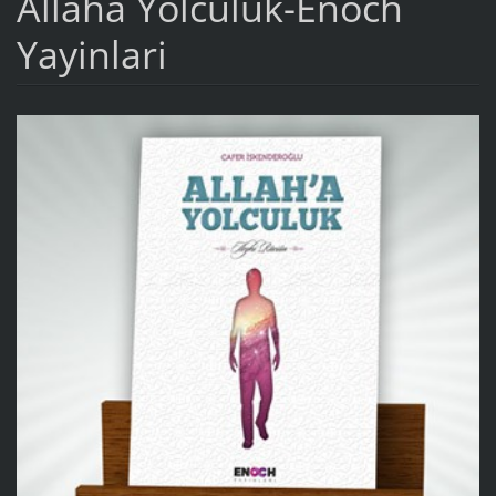
Allaha Yolculuk-Enoch
Yayinlari