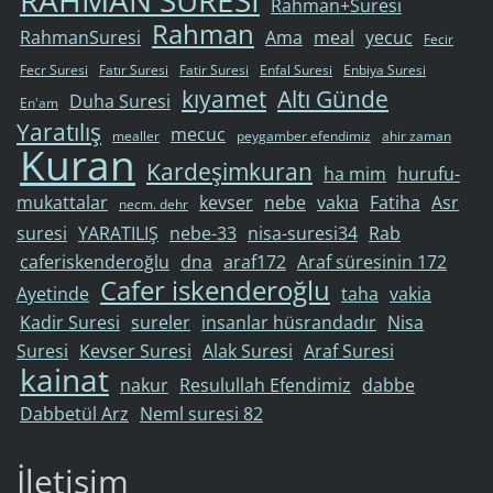
Rahman+Suresi
Rahman
RahmanSuresi
Ama
meal
yecuc
Fecir
Fecr Suresi
Fatır Suresi
Fatir Suresi
Enfal Suresi
Enbiya Suresi
kıyamet
Altı Günde
Duha Suresi
En'am
Yaratılış
mecuc
mealler
peygamber efendimiz
ahir zaman
Kuran
Kardeşimkuran
ha mim
hurufu-
mukattalar
kevser
nebe
vakıa
Fatiha
Asr
necm. dehr
suresi
YARATILIŞ
nebe-33
nisa-suresi34
Rab
caferiskenderoğlu
dna
araf172
Araf süresinin 172
Cafer iskenderoğlu
Ayetinde
taha
vakia
Kadir Suresi
sureler
insanlar hüsrandadır
Nisa
Suresi
Kevser Suresi
Alak Suresi
Araf Suresi
kainat
nakur
Resulullah Efendimiz
dabbe
Dabbetül Arz
Neml suresi 82
İletişim