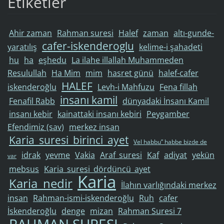
Etiketler
Ahir zaman
Rahman suresi
Halef
zaman
altı-gunde-
cafer-iskenderoglu
yaratılış
kelime-i şahadeti
hu
ha
eşhedu
La ilahe illallah Muhammeden
Resulullah
Ha Mim
mim
hasret günü
halef-cafer
HALEF
iskenderoğlu
Levh-i Mahfuzu
Fena fillah
insanı kamil
Fenafil Rabb
dünyadaki İnsanı Kamil
insanı kebir
kainattaki insanı kebiri
Peygamber
Efendimiz (sav)
merkez insan
Karia_suresi_birinci_ayet
Vel habbu” habbe bizde de
idrak
yevme
Vakia
Araf_suresi
Kaf
adiyat
yekün
var
mebsus
Karia_suresi_dördüncü_ayet
Karia
Karia_nedir
İlahın varlığındaki merkez
insan
Rahman-ismi-iskenderoğlu
Ruh
cafer
İskenderoğlu
denge
mizan
Rahman Suresi 7
RAHMAN SURESI