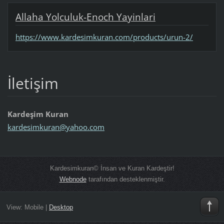
Allaha Yolculuk-Enoch Yayinlari
https://www.kardesimkuran.com/products/urun-2/
İletişim
Kardeşim Kuran
kardesim
kuran@ya
hoo.com
Kardesimkuran© İnsan ve Kuran Kardeştir!
Webnode
tarafından desteklenmiştir.
View:
Mobile
|
Desktop