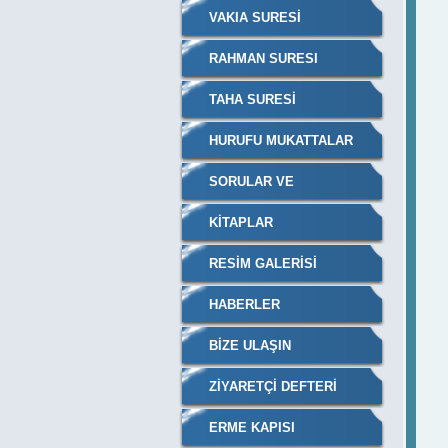
VAKIA SURESİ
RAHMAN SURESI
TAHA SURESI
HURUFU MUKATTALAR
SORULAR VE
CEVAPLARI
KITAPLAR
RESIM GALERISI
HABERLER
BIZE ULAŞIN
ZIYARETÇI DEFTERI
ERME KAPISI