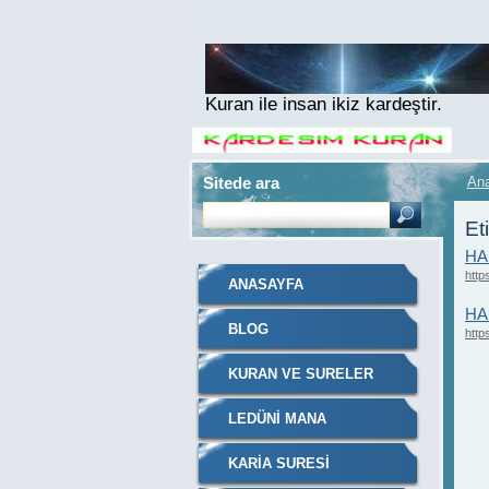
Kuran ile insan ikiz kardeştir.
Sitede ara
An
Et
HA
http
ANASAYFA
HA
BLOG
http
KURAN VE SURELER
LEDÜNI MANA
KARIA SURESI