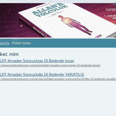
asayfa
-
Etiket listesi
iket: mim
LEF Amadan Sonsuzluga 16 Bedende insan
s://www.kardesimkuran.com/news/halef-amadan-sonsuzluga-16-bedende-insan/
LEF Amadan Sonsuzluğa 16 Bedende YARATILIS
s://www.kardesimkuran.com/products/halef-amadan-sonsuzlu%c4%9fa-16-bedende-yaratilis