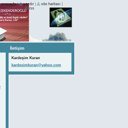
anasayfa
|
yazdır
|
site haritası
|
rss
İletişim
Kardeşim Kuran
kardesim
kuran@ya
hoo.com
/