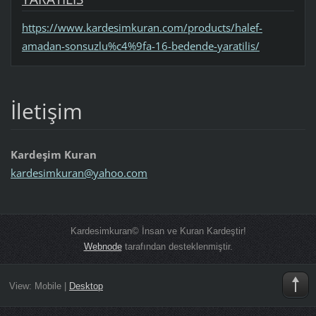
https://www.kardesimkuran.com/products/halef-
amadan-sonsuzlu%c4%9fa-16-bedende-yaratilis/
İletişim
Kardeşim Kuran
kardesim
kuran@ya
hoo.com
Kardesimkuran© İnsan ve Kuran Kardeştir!
Webnode
tarafından desteklenmiştir.
View:
Mobile
|
Desktop