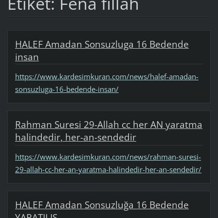
Etiket: Fena fillah
HALEF Amadan Sonsuzluga 16 Bedende
insan
https://www.kardesimkuran.com/news/halef-amadan-
sonsuzluga-16-bedende-insan/
Rahman Suresi 29-Allah cc her AN yaratma
halindedir, her-an-sendedir
https://www.kardesimkuran.com/news/rahman-suresi-
29-allah-cc-her-an-yaratma-halindedir-her-an-sendedir/
HALEF Amadan Sonsuzluğa 16 Bedende
YARATILIS