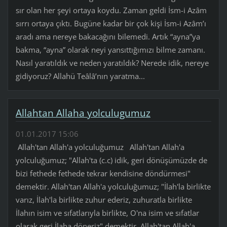
sır olan her şeyi ortaya koydu. Zaman geldi İsm-i Azâm
sırrı ortaya çıktı. Bugüne kadar bir çok kişi İsm-i Azâm’ı
aradı ama nereye bakacağını bilemedi. Artık “ayna”ya
bakma, “ayna” olarak neyi yansıttığımızı bilme zamanı.
Nasıl yaratıldık ve neden yaratıldık? Nerede idik, nereye
gidiyoruz? Allahü Teâlâ’nın yaratma...
Allahtan Allaha yolculugumuz
01.01.2017 15:06
Allah'tan Allah'a yolculuğumuz Allah'tan Allah'a
yolculuğumuz; "Allah'ta (c.c) idik, geri dönüşümüzde de
bizi fethede fethede tekrar kendisine döndürmesi"
demektir. Allah'tan Allah'a yolculuğumuz; "İlah'la birlikte
varız, İlah'la birlikte zuhur ederiz, zuhuratla birlikte
İlahın isim ve sıfatlarıyla birlikte, O'na isim ve sıfatlar
olarak geri İlaha döneriz" demektir. Allah'tan Allah'a