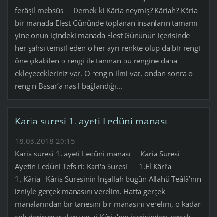
ferâşil mebsûs Demek ki Kâria neymiş? Kâriah? Kâria
bir manada Elest Gününde toplanan insanların tamamı
yine onun içindeki manada Elest Gününün içerisinde
her şahsı temsil eden o her ayrı renkte olup da bir rengi
öne çıkabilen o rengi ile tanınan bu rengine daha
ekleyecekleriniz var. O rengin ilmi var, ondan sonra o
rengin Basar’a nasıl bağlandığı...
Karia suresi 1. ayeti Ledüni manası
18.08.2018 20:15
Karia suresi 1. ayeti Ledüni manası Karia Suresi
Ayetin Ledüni Tefsiri: Kari'a Suresi 1.El Kâri’a
1. Kâria Kâria Suresinin İnşallah bugün Allahü Teâlâ’nın
izniyle gerçek manasını verelim. Hatta gerçek
manalarından bir tanesini bir manasını verelim, o kadar
çok derin manaları var ki Kâria'nın içerisinden gerçek