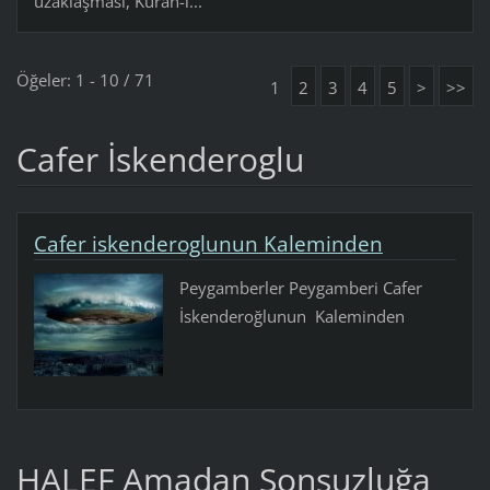
uzaklaşması, Kuran-ı...
Öğeler: 1 - 10 / 71
1
2
3
4
5
>
>>
Cafer İskenderoglu
Cafer iskenderoglunun Kaleminden
Peygamberler Peygamberi Cafer
İskenderoğlunun Kaleminden
HALEF Amadan Sonsuzluğa