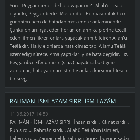
Soru: Peygamberler de hata yapar mı? Allah’u Teâlâ
diyor ki; Peygamberler Masumdur. Bu masumluk hem
günahtan hem de hatadan masumdur anlamındadır.
Çünkü onları irşat eden her an onların kalplerine tecelli
eden, ilmen fikren onlara yapacaklarını bildiren Allah’u
Teâlâ dır. Haliyle onlarda hata olmaz tabi Allah’u Teâlâ
istemediği sürece. Ama yaptıkları yine hata değildir. Hz.
Peygamber Efendimizin (s.a.v) hayatına baktığınız
zaman hiç hata yapmamıştır. İnsanlara karşı muhteşem
bir sevgi...
RAHMAN–İSMİ AZAM SIRRI-İSM-İ AZÂM
11.06.2017 14:59
RAHMÂN – İSM-İ AZÂM SIRRI İnsan sırdı… Kâinat sırdı…
Ruh sırdı… Rahmân sırdı… Allahü Teâlâ’nın isimleri,
halleri sırdı… Zaman geldi Rahmân Suresi bugüne kadar