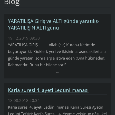
Blog
YARATILIŞA Giriş ve ALTI günde yaratılış-
YARATILIŞIN ALTI günü
19.12.2019 09:30
YARATILIŞA GİRİŞ Allah (c.c) Kuran-ı Kerimde
buyuruyor ki: “Gökleri, yeri ve ikisinin arasındakileri altı
günde yaratan, sonra arş’a istiva eden (Ona hükmeden)
Rahmandır. Bunu bir bilene sor.”
...
Karia suresi 4. ayeti Ledüni manası
18.08.2018 20:34
Karia suresi 4. ayeti Ledüni manası Karia Suresi Ayetin
Ledüni Tefsiri: Kari'a Suresi 4. Yevme yekûnun nâsu kel