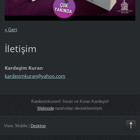
« Geri
İletişim
Kardeşim Kuran
kardesim
kuran@ya
hoo.com
Kardesimkuran© İnsan ve Kuran Kardeştir!
Webnode
tarafından desteklenmiştir.
View:
Mobile
|
Desktop