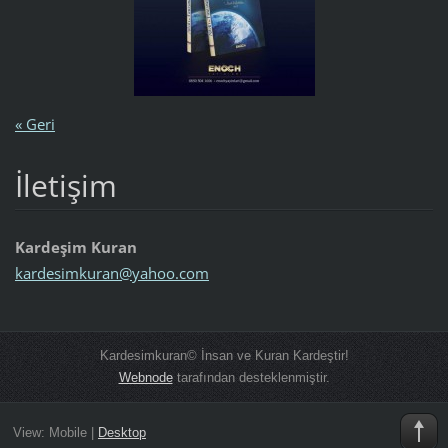
« Geri
İletişim
Kardeşim Kuran
kardesim
kuran@ya
hoo.com
Kardesimkuran© İnsan ve Kuran Kardeştir!
Webnode
tarafından desteklenmiştir.
View:
Mobile
|
Desktop