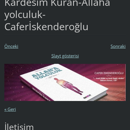
Kardesim Kuran-Allaha
yolculuk-
Caferİskenderoğlu
Önceki
Sonraki
Slayt gösterisi
« Geri
İletişim