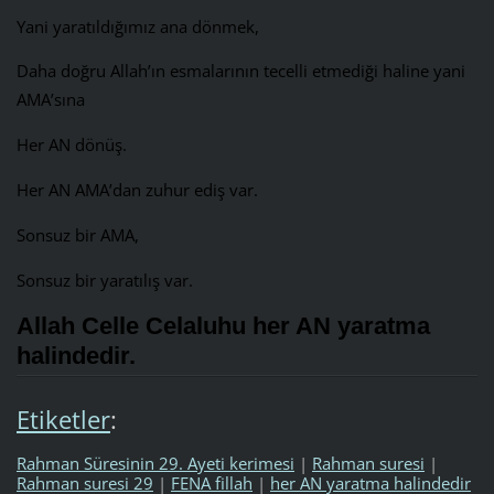
Yani yaratıldığımız ana dönmek,
Daha doğru Allah’ın esmalarının tecelli etmediği haline yani
AMA’sına
Her AN dönüş.
Her AN AMA’dan zuhur ediş var.
Sonsuz bir AMA,
Sonsuz bir yaratılış var.
Allah Celle Celaluhu her AN yaratma
halindedir.
Etiketler
:
Rahman Süresinin 29. Ayeti kerimesi
|
Rahman suresi
|
Rahman suresi 29
|
FENA fillah
|
her AN yaratma halindedir