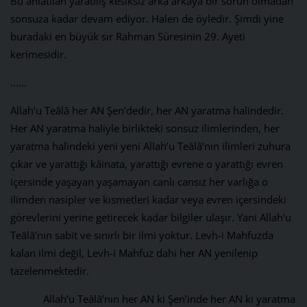
Bu anlatılan yaratılış kesiksiz arka arkaya bir sorun olmadan
sonsuza kadar devam ediyor. Halen de öyledir. Şimdi yine
buradaki en büyük sır Rahman Süresinin 29. Ayeti
kerimesidir.
......
Allah’u Teâlâ her AN Şen’dedir, her AN yaratma halindedir.
Her AN yaratma haliyle birlikteki sonsuz ilimlerinden, her
yaratma halindeki yeni yeni Allah’u Teâlâ’nın ilimleri zuhura
çıkar ve yarattığı kâinata, yarattığı evrene o yarattığı evren
içersinde yaşayan yaşamayan canlı cansız her varlığa o
ilimden nasipler ve kısmetleri kadar veya evren içersindeki
görevlerini yerine getirecek kadar bilgiler ulaşır. Yani Allah’u
Teâlâ’nın sabit ve sınırlı bir ilmi yoktur. Levh-i Mahfuzda
kalan ilmi değil, Levh-i Mahfuz dahi her AN yenilenip
tazelenmektedir.
Allah’u Teâlâ’nın her AN ki Şen’inde her AN ki yaratma