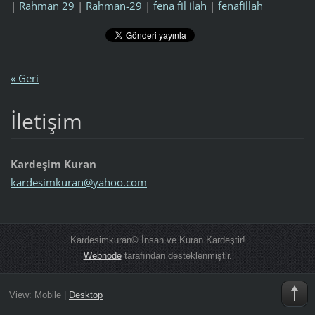
|
Rahman 29
|
Rahman-29
|
fena fil ilah
|
fenafillah
« Geri
İletişim
Kardeşim Kuran
kardesim
kuran@ya
hoo.com
Kardesimkuran© İnsan ve Kuran Kardeştir!
Webnode
tarafından desteklenmiştir.
View:
Mobile
|
Desktop