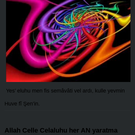
Yes’ eluhu men fis semâvâti vel ardı, kulle yevmin
Huve fî Şen’in.
Allah Celle Celaluhu her AN yaratma