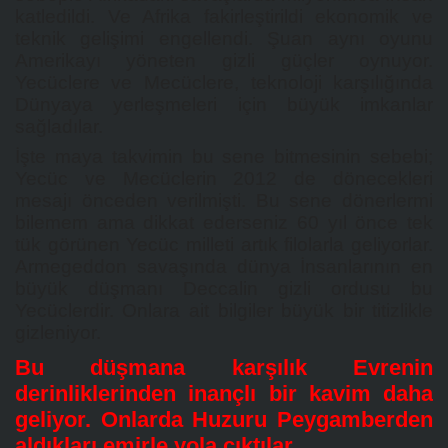
katledildi. Ve Afrika fakirleştirildi ekonomik ve
teknik gelişimi engellendi. Şuan aynı oyunu
Amerikayı yöneten gizli güçler oynuyor.
Yecüclere ve Mecüclere, teknoloji karşılığında
Dünyaya yerleşmeleri için büyük imkanlar
sağladılar.
İşte maya takvimin bu sene bitmesinin sebebi;
Yecüc ve Mecüclerin 2012 de dönecekleri
mesajı önceden verilmişti. Bu sene dönerlermi
bilemem ama dikkat ederseniz 60 yıl önce tek
tük görünen Yecüc milleti artık filolarla geliyorlar.
Armegeddon savaşında dünya İnsanlarının en
büyük düşmanı Deccalin gizli ordusu bu
Yecüclerdir. Onlara ait bilgiler büyük bir titizlikle
gizleniyor.
Bu düşmana karşılık Evrenin
derinliklerinden inançlı bir kavim daha
geliyor. Onlarda Huzuru Peygamberden
aldıkları emirle yola çıktılar.