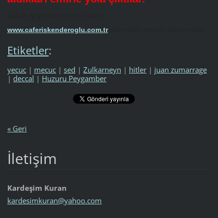
Allah yardımcımız olsun
www.caferiskenderoglu.com.tr
sitesinden makale derlenmiştir.
Etiketler
:
yecuc
|
mecuc
|
sed
|
Zulkarneyn
|
hitler
|
juan zumarrage
|
deccal
|
Huzuru Peygamber
« Geri
İletişim
Kardeşim Kuran
kardesim
kuran@ya
hoo.com