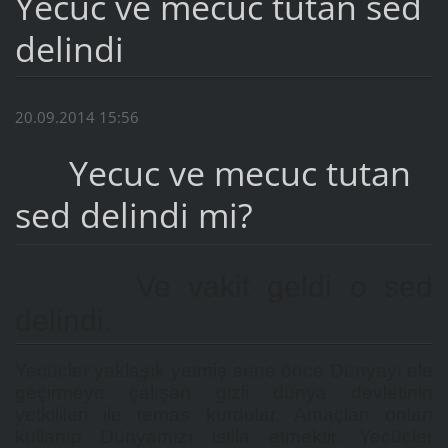
Yecuc ve mecuc tutan sed
delindi
20.09.2014 15:56
Yecuc ve mecuc tutan
sed delindi mi?
Ve vakit geldi o sed
delindi.
Yecücler yaklaşık yetmiş sene önce Dünyayı ele
geçirmeye çalışan gizli dünya devletinin
yetkilileri ile temas kurdular. Amaçları onları
kullanıp Dünyamızı istila etmektir. Yecücler