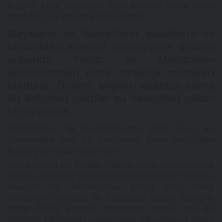
boyları kısa olanlardır aynı kavmin birde uzun
boyluları var onlarda Mecüclerdir.
Mayaların ve Sümerlerin tabletlerni ve
bıraktıkları eserleri inceleyenler onların
arasında Yecüc ve Mecüclerin
katledilmeden önce bıraktığı mesajları
buldular. Önemli bilgileri aldıktan sonra
bu belgeleri yaktılar bu belegeleri yakan
bir Papazdır.
Meksikonun ilk başpiskoposu Don Juan de
Zumarrage dev bir otodafede eline geçebilen
bütün yazmaları yakmıştır.
Daha sonra bu bilgiler Hitlerin eline kasıtlı olarak
verildi uzaydaki Yecüclerle temas Kuran Hitler bu
sayede ufo teknolojinse sahip oldu amaç
Yecüclerin yardımı ile Dünyaya hakim olmaktı.
Hitler Afrika kıtasını Yecüclere tahsis etti bu
sebeple Afrikadaki savaşlarda milyonlarca İnsan