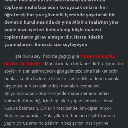
toplayan muhafaza eden koruyacak onlara ilmi
öğretecek barış ve güvenlik içersinde yaşatacak bir
devletin kurulmasında da yine Allah’u Teâlâ’nın yine
böyle bazı ayetleri bedenlenip böyle manevi
toplantılarda görev almışlardır. Hatta liderlik
yapmışlardır. Bunu da size söyleyeyim.
İşte bunu şeyi hadiste geçtiği gibi
“İnsan ve Kur’an
ikizdir. İki ikizdir.”
Manalarından bir tanesidir bu. Şimdi bu
söylerimiz anlaşılmayacak gibi gelir size ama hakikatlerdir
bunlar. Çünkü bizlere o İslam’ın içersindeki o derin manalar
okyanusunun ta uzaklardaki manaları açmadılar.
Biliyorsunuz son otuz-kırk yıldır mana âleminin erleri
kalmadı. Kalmadığı için hep taklit yapan kimseler kimse
kusura bakmasın. Onların meclisinde ilim öğretilmiyor.
Bunlara yabancılar. Hala yıllardır, bunları eleştiri konusu
yapmıyoruz ama hala İslam’ın beş şartını nasıl yerine