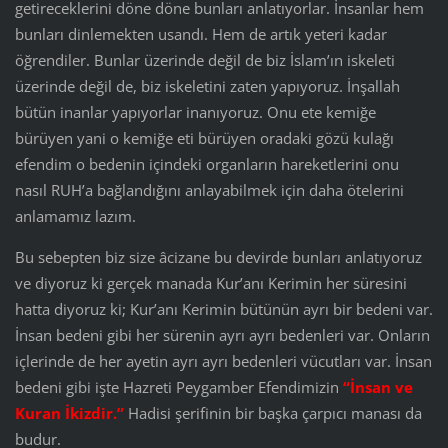
getireceklerini döne döne bunları anlatıyorlar. İnsanlar hem
bunları dinlemekten usandı. Hem de artık yeteri kadar
öğrendiler. Bunlar üzerinde değil de biz İslam’ın iskeleti
üzerinde değil de, biz iskeletini zaten yapıyoruz. İnşallah
bütün inanlar yapıyorlar inanıyoruz. Onu ete kemiğe
bürüyen yani o kemiğe eti bürüyen oradaki gözü kulağı
efendim o bedenin içindeki organların hareketlerini onu
nasıl RUH’a bağlandığını anlayabilmek için daha ötelerini
anlamamız lazım.
Bu sebepten biz size âcizane bu devirde bunları anlatıyoruz
ve diyoruz ki gerçek manada Kur’anı Kerimin her süresini
hatta diyoruz ki; Kur’anı Kerimin bütünün ayrı bir bedeni var.
İnsan bedeni gibi her sürenin ayrı ayrı bedenleri var. Onların
içlerinde de her ayetin ayrı ayrı bedenleri vücutları var. İnsan
bedeni gibi işte Hazreti Peygamber Efendimizin
“İnsan ve
Kuran İkizdir.”
Hadisi şerifinin bir başka çarpıcı manası da
budur.