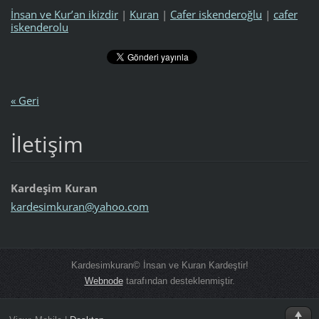
İnsan ve Kur’an ikizdir
|
Kuran
|
Cafer iskenderoğlu
|
cafer
iskenderolu
« Geri
İletişim
Kardeşim Kuran
kardesim
kuran@ya
hoo.com
Kardesimkuran© İnsan ve Kuran Kardeştir!
Webnode
tarafından desteklenmiştir.