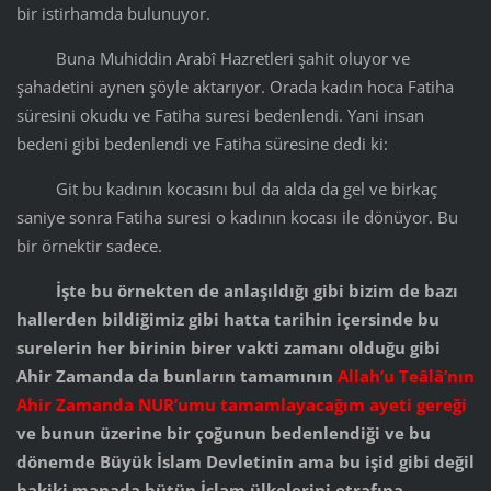
bir istirhamda bulunuyor.
Buna Muhiddin Arabî Hazretleri şahit oluyor ve
şahadetini aynen şöyle aktarıyor. Orada kadın hoca Fatiha
süresini okudu ve Fatiha suresi bedenlendi. Yani insan
bedeni gibi bedenlendi ve Fatiha süresine dedi ki:
Git bu kadının kocasını bul da alda da gel ve birkaç
saniye sonra Fatiha suresi o kadının kocası ile dönüyor. Bu
bir örnektir sadece.
İşte bu örnekten de anlaşıldığı gibi bizim de bazı
hallerden bildiğimiz gibi hatta tarihin içersinde bu
surelerin her birinin birer vakti zamanı olduğu gibi
Ahir Zamanda da bunların tamamının
Allah’u Teâlâ’nın
Ahir Zamanda NUR’umu tamamlayacağım ayeti gereği
ve bunun üzerine bir çoğunun bedenlendiği ve bu
dönemde Büyük İslam Devletinin ama bu işid gibi değil
hakiki manada bütün İslam ülkelerini etrafına