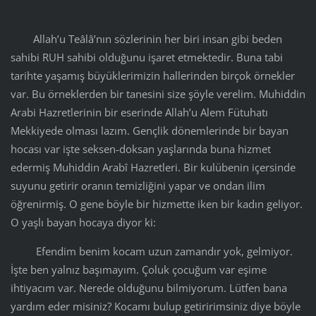
Allah’u Teâlâ’nın sözlerinin her biri insan gibi beden
sahibi RUH sahibi olduğunu işaret etmektedir. Buna tabi
tarihte yaşamış büyüklerimizin hallerinden birçok örnekler
var. Bu örneklerden bir tanesini size şöyle verelim. Muhiddin
Arabi Hazretlerinin bir eserinde Allah’u Alem Fütuhatı
Mekkiyede olması lazım. Gençlik dönemlerinde bir bayan
hocası var işte seksen-doksan yaşlarında buna hizmet
edermiş Muhiddin Arabî Hazretleri. Bir kulübenin içersinde
suyunu getirir oranın temizliğini yapar ve ondan ilim
öğrenirmiş. O gene böyle bir hizmette iken bir kadın geliyor.
O yaşlı bayan hocaya diyor ki:
Efendim benim kocam uzun zamandır yok, gelmiyor.
İşte ben yalnız başımayım. Çoluk çocuğum var eşime
ihtiyacım var. Nerede olduğunu bilmiyorum. Lütfen bana
yardım eder misiniz? Kocamı bulup getiririmsiniz diye böyle