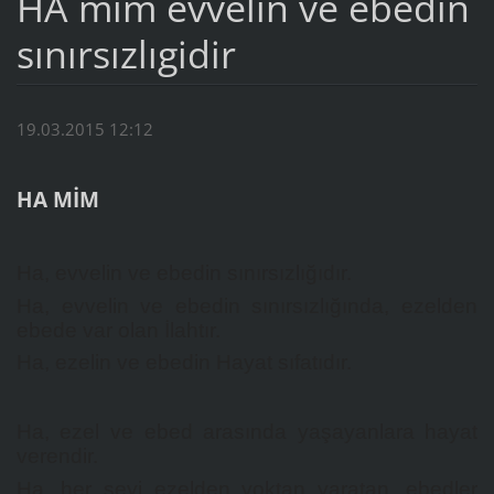
HA mim evvelin ve ebedin
sınırsızlıgidir
19.03.2015 12:12
HA MİM
Ha, evvelin ve ebedin sınırsızlığıdır.
Ha, evvelin ve ebedin sınırsızlığında, ezelden
ebede var olan İlahtır.
Ha, ezelin ve ebedin Hayat sıfatıdır.
Ha, ezel ve ebed arasında yaşayanlara hayat
verendir.
Ha, her şeyi ezelden yoktan yaratan, ebedler