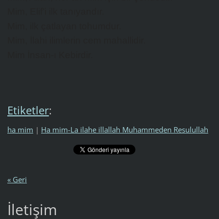
Mim, Elif’i ilk tanıyandır.
Mim, ilk çatlayan tohumdur.
Mim, İlahi ilimlerin cem mahallidir.
Mim İnsan-ı Kebirdir.
Etiketler
:
ha mim
|
Ha mim-La ilahe illallah Muhammeden Resulullah
« Geri
İletişim