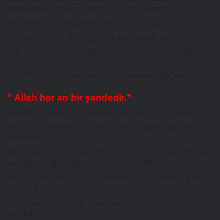
içerisinde bir yerde vardan yok edendir.
Ha, İlahın yarattığı ilk Nur’un kaynağıdır.
Ha, Amada ki ilk özgür bilince tecelli edendir.
Ha, varlığı ve yokluğu bir arada cem edendir.
Ha, Rahman suresinin 29. ayetinde geçen
“ Allah her an bir şendedir.”
Ayetinde ki her bir şeninin, ilk halinin sahibidir.
Ha, bu şenlerdeki her yeni yaratılışa ilk Elifi
verendir.
Ha, tohumu çatlatandır. “Şüphesiz Allah, tohumu
ve çekirdeği çatlatandır,” (Enam 95)
Ha, çatlayan bir tohuma sayısız tohum
yerleştirendir.
Ha, yaratılan her varlığın dönüp yok olduğu
sahiptir.