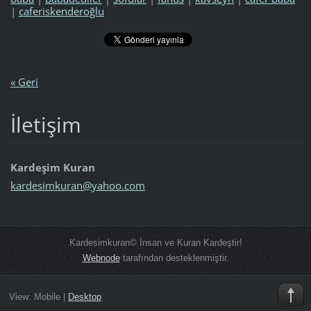
|
caferiskenderoğlu
« Geri
İletişim
Kardeşim Kuran
kardesim
kuran@ya
hoo.com
Kardesimkuran© İnsan ve Kuran Kardeştir!
Webnode
tarafından desteklenmiştir.
View:
Mobile
|
Desktop