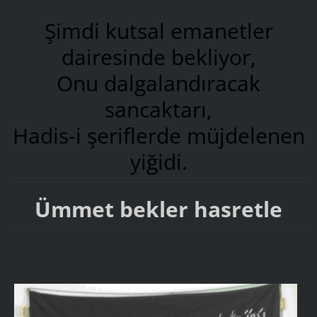
Şimdi kutsal emanetler
dairesinde bekliyor,
Onu dalgalandıracak
sancaktarı,
Hadis-i şeriflerde müjdelenen
yiğidi.
Ümmet bekler hasretle