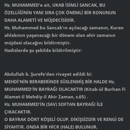
Hz. MUHAMMED'e ait, UKAB İSİMLİ SANCAK, BU
ÖZELLİĞİNİN YANI SIRA ÇOK ÖNEMLİ BİR KONUNUN
DAHA ALAMETİ VE MÜJDECİSİDİR.
Hz. Muhammed bu Sancak'ın açılacağı zamanın, Kuran
ahlakının yaşanacağı bir dönem olan ahir zamanın
müjdesi olacağını bildirmiştir.
Hadislerde şu şekilde bildirilmiştir:
Abdullah b. Şurefe'den rivayet edildi ki:
MEHDİ'NİN BERABERİNDE SÜSLENMİŞ BİR HALDE Hz.
MUHAMMED'İN BAYRAĞI OLACAKTIR (Kitab-ül Burhan Fi
Alamet-il Mehdiy-il Ahir Zaman, s.65) .
Hz. MUHAMMED'İN (SAV) SOFTAN BAYRAĞI İLE
ÇIKACAKTIR.
O BAYRAK DÖRT KÖŞELİ OLUP, DİKİŞSİZDİR VE RENGİ DE
SİYAHTIR. ONDA BİR HİCR (HALE) BULUNUR.