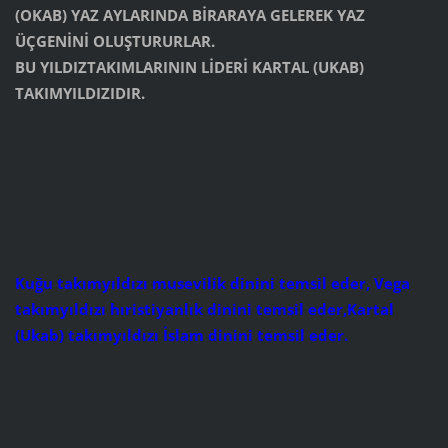
(OKAB) YAZ AYLARINDA BİRARAYA GELEREK YAZ
ÜÇGENİNİ OLUŞTURURLAR.
BU YILDIZTAKIMLARININ LİDERİ KARTAL (UKAB)
TAKIMYILDIZIDIR.
Kuğu takımyıldızı musevilik dinini temsil eder, Vega
takımyıldızı hıristiyanlık dinini temsil eder,Kartal
(Ukab) takımyıldızı İslam dinini temsil eder.