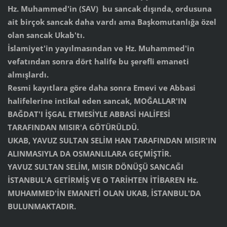
Hz. Muhammed'in (SAV) bu sancak dışında, ordusuna
ait birçok sancak daha vardı ama Başkomutanlığa özel
olan sancak Ukab'tı.
İslamiyet'in yayılmasından ve Hz. Muhammed'in
vefatından sonra dört halife bu şerefli emaneti
almışlardı.
Resmi kayıtlara göre daha sonra Emevi ve Abbasi
halifelerine intikal eden sancak, MOĞALLAR'IN
BAĞDAT'I İŞGAL ETMESİYLE ABBASİ HALİFESİ
TARAFINDAN MISIR'A GÖTÜRÜLDÜ.
UKAB, YAVUZ SULTAN SELİM HAN TARAFINDAN MISIR'IN
ALINMASIYLA DA OSMANLILARA GEÇMİŞTİR.
YAVUZ SULTAN SELİM, MISIR DÖNÜŞÜ SANCAĞI
İSTANBUL'A GETİRMİŞ VE O TARİHTEN İTİBAREN Hz.
MUHAMMED'İN EMANETİ OLAN UKAB, İSTANBUL'DA
BULUNMAKTADIR.