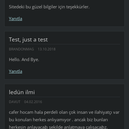
Sitedeki bu güzel bilgiler için teşekkürler.
Yanıtla
Test, just a test
BRANDONMAG
13.10.2018
Hello. And Bye.
Yanıtla
ledün ilmi
DAVUT
04.02.2016
cafer hocam hala perdeli olan çok insan ve ilahiyatçı var
bu konuları herkes anlıyamıyor . ancak biz bunları
herkesin anlayacağı şekilde anlatmaya çalışacağız.