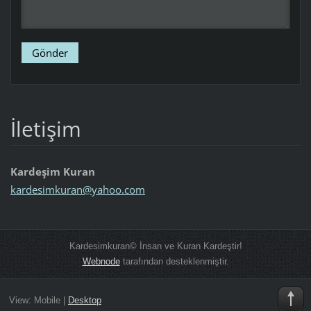
İletişim
Kardeşim Kuran
kardesim
kuran@ya
hoo.com
Kardesimkuran© İnsan ve Kuran Kardeştir!
Webnode
tarafından desteklenmiştir.
View:
Mobile
|
Desktop