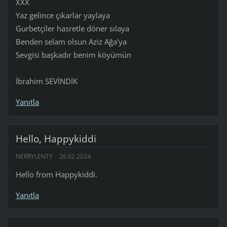
XXX
Yaz gelince çıkarlar yaylaya
Gurbetçiler hasretle döner sılaya
Benden selam olsun Aziz Ağa'ya
Sevgisi başkadır benim köyümün
İbrahim SEVİNDİK
Yanıtla
Hello, Happykiddi
NERRYLENTY
26.02.2024
Hello from Happykiddi.
Yanıtla