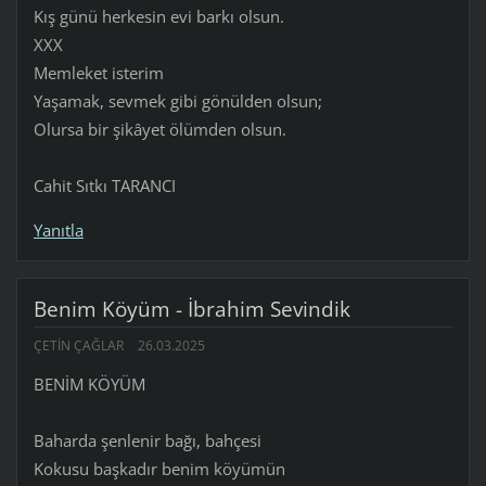
Kış günü herkesin evi barkı olsun.
XXX
Memleket isterim
Yaşamak, sevmek gibi gönülden olsun;
Olursa bir şikâyet ölümden olsun.
Cahit Sıtkı TARANCI
Yanıtla
Benim Köyüm - İbrahim Sevindik
ÇETIN ÇAĞLAR
26.03.2025
BENİM KÖYÜM
Baharda şenlenir bağı, bahçesi
Kokusu başkadır benim köyümün