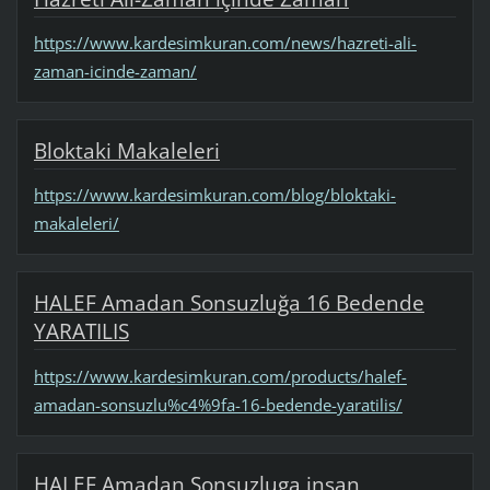
https://www.kardesimkuran.com/news/hazreti-ali-
zaman-icinde-zaman/
Bloktaki Makaleleri
https://www.kardesimkuran.com/blog/bloktaki-
makaleleri/
HALEF Amadan Sonsuzluğa 16 Bedende
YARATILIS
https://www.kardesimkuran.com/products/halef-
amadan-sonsuzlu%c4%9fa-16-bedende-yaratilis/
HALEF Amadan Sonsuzluga insan