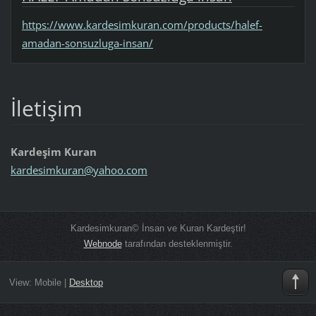
https://www.kardesimkuran.com/products/halef-
amadan-sonsuzluga-insan/
İletişim
Kardeşim Kuran
kardesim
kuran@ya
hoo.com
Kardesimkuran© İnsan ve Kuran Kardeştir!
Webnode
tarafından desteklenmiştir.
View:
Mobile
|
Desktop