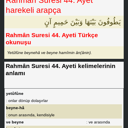
Rahmân Suresi 44. Ayet
harekeli arapça
يَطُوفُونَ بَيْنَهَا وَبَيْنَ حَمِيمٍ آنٍ
Rahmân Suresi 44. Ayeti Türkçe
okunuşu
Yetûfûne beynehâ ve beyne hamîmin ân(ânin).
Rahmân Suresi 44. Ayeti kelimelerinin
anlamı
yetûfûne
: onlar dönüp dolaşırlar
beyne-hâ
: onun arasında, kendisiyle
ve beyne
: ve arasında