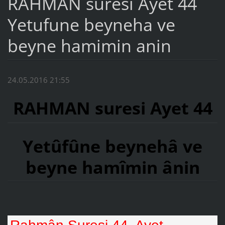
RAHMAN suresi Ayet 44
Yetufune beyneha ve
beyne hamimin anin
24.05.2016 21:55
RAHMAN suresi Ayet 44
Yetûfûne beynehâ ve
beyne hamîmin ânin