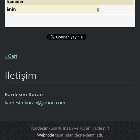
hamîmin
:
ânin
: ç
« Geri
İletişim
Kardeşim Kuran
kardesim
kuran@ya
hoo.com
Kardesimkuran© İnsan ve Kuran Kardeştir!
Webnode
tarafından desteklenmiştir.