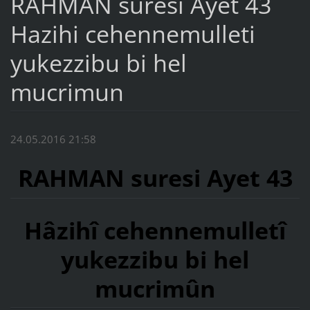
RAHMAN suresi Ayet 43
Hazihi cehennemulleti
yukezzibu bi hel
mucrimun
24.05.2016 21:58
RAHMAN suresi Ayet 43
Hâzihî cehennemulletî
yukezzibu bi hel
mucrimûn