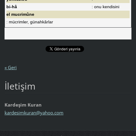
bi-hâ
: onu kendisini
el mucrimûne
: mücrimler, günahkârlar
« Geri
İletişim
Kardeşim Kuran
kardesim
kuran@ya
hoo.com