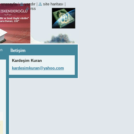
anasayfa
|
yazdır
|
site haritası
|
rss
in
İletişim
Kardeşim Kuran
kardesim
kuran@ya
hoo.com