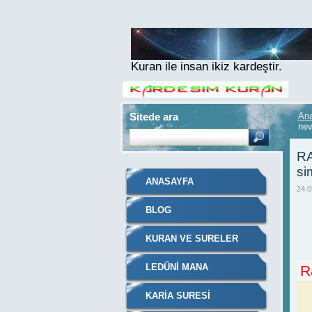
Kuran ile insan ikiz kardeştir.
Sitede ara
An
nev
RA
si
ANASAYFA
24.0
BLOG
KURAN VE SURELER
LEDÜNI MANA
R
KARIA SURESI