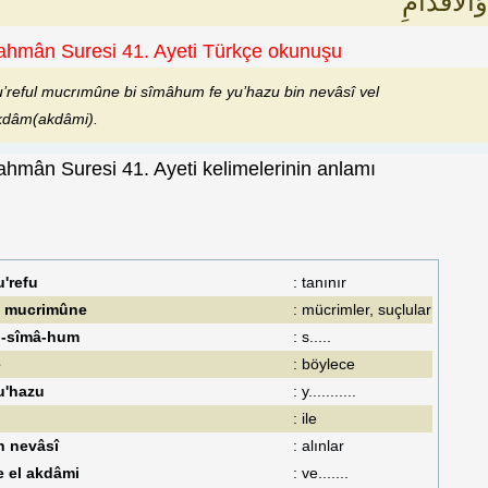
وَالْأَقْدَامِ
hmân Suresi 41. Ayeti Türkçe okunuşu
u’reful mucrımûne bi sîmâhum fe yu’hazu bin nevâsî vel
kdâm(akdâmi).
hmân Suresi 41. Ayeti kelimelerinin anlamı
u'refu
: tanınır
l mucrimûne
: mücrimler, suçlular
i-sîmâ-hum
: s.....
e
: böylece
u'hazu
: y...........
i
: ile
n nevâsî
: alınlar
e el akdâmi
: ve.......