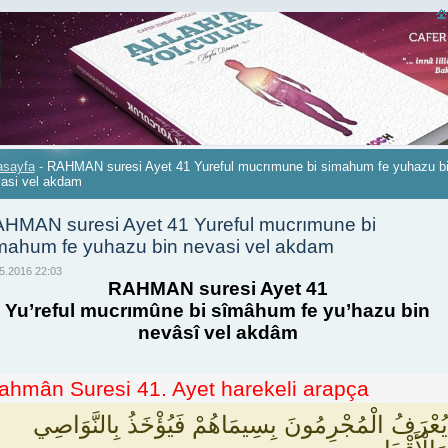
asayfa
-
RAHMAN suresi Ayet 41 Yureful mucrımune bi simahum fe yuhazu b
asi vel akdam
HMAN suresi Ayet 41 Yureful mucrımune bi
mahum fe yuhazu bin nevasi vel akdam
5.2016 22:03
RAHMAN suresi Ayet 41
Yu’reful mucrımûne bi sîmâhum fe yu’hazu bin
nevâsî vel akdâm
ahmân Suresi 41. Ayet harekeli arapça
يُعْرَفُ الْمُجْرِمُونَ بِسِيمَاهُمْ فَيُؤْخَذُ بِالنَّوَاصِي