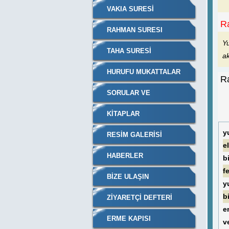
VAKIA SURESİ
Ra
RAHMAN SURESI
Y
TAHA SURESI
a
HURUFU MUKATTALAR
Ra
SORULAR VE
CEVAPLARI
KITAPLAR
y
RESIM GALERISI
e
HABERLER
b
f
BIZE ULAŞIN
y
b
ZIYARETÇI DEFTERI
e
ERME KAPISI
v