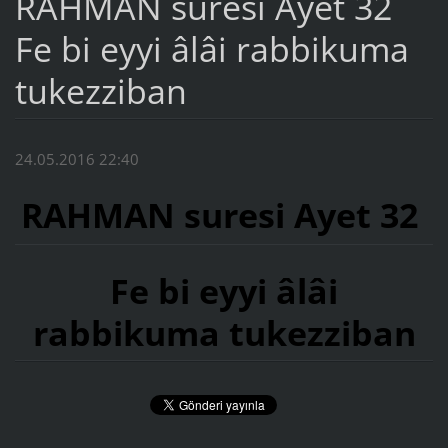
RAHMAN suresi Ayet 32
Fe bi eyyi âlâi rabbikuma
tukezziban
24.05.2016 22:40
RAHMAN suresi Ayet 32
Fe bi eyyi âlâi
rabbikuma tukezziban