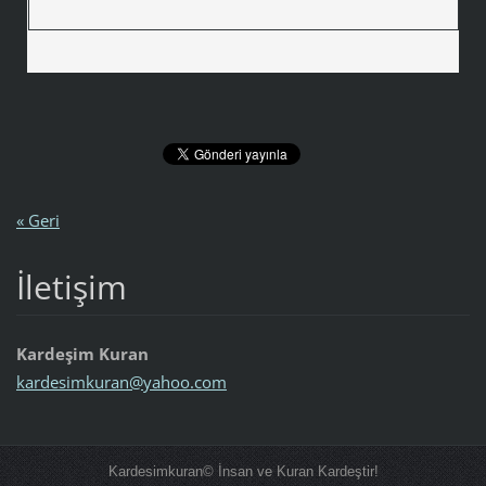
« Geri
İletişim
Kardeşim Kuran
kardesim
kuran@ya
hoo.com
Kardesimkuran© İnsan ve Kuran Kardeştir!