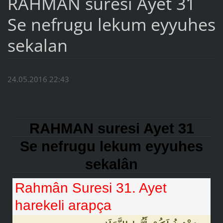
RAHMAN suresi Ayet 31
Se nefrugu lekum eyyuhes
sekalan
24.05.2016 22:43
RAHMAN suresi Ayet 31
Se nefrugu lekum eyyuhes
sekalân
Rahmân Suresi 31. Ayet
harekeli arapça