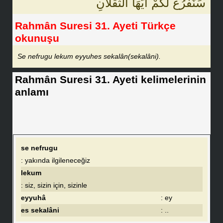
سَنَفْرُغُ لَكُمْ أَيُّهَا الثَّقَلَانِ
Rahmân Suresi 31. Ayeti Türkçe
okunuşu
Se nefrugu lekum eyyuhes sekalân(sekalâni).
Rahmân Suresi 31. Ayeti kelimelerinin
anlamı
se nefrugu
: yakında ilgileneceğiz
lekum
: siz, sizin için, sizinle
eyyuhâ
: ey
es sekalâni
: ..