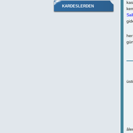
kas
KARDESLERDEN
ken
Sal
SİİRLER
gid
İş
her
gün
K
Ay
üst
Re
âle