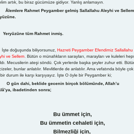
elim artık, bu biraz gücümüze gidiyor. Yanlış anlamayın.
Âlemlere Rahmet Peygamber gelmiş Sallallahu Aleyhi ve Sellem
yüzüne.
Yeryüzüne tüm Rahmet inmiş.
te doğuşunda biliyorsunuz,
Hazreti Peygamber Efendimiz Sallallahu
yhi ve Sellem
. Bütün o münafıkların sarayları, marayları ve kuleleri hep
ıldı. Mecusilerin ateşi söndü. Çok yerlerde başka şeyler zuhur etti. Bütü
izeler, bunlar anlatılır. Mevlitlerde de anlatılır. Ama vefatında böyle çok
 bir durum ile karşı karşıyayız. İşte O öyle bir Peygamber ki;
O gün dahi, beklide gecenin birçok bölümünde, Allah’u
lâ’ya, ibadetinden sonra;
Bu ümmet için,
Bu ümmetin cehaleti için,
Bilmezliği için,