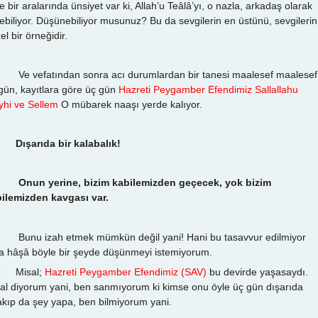
e bir aralarında ünsiyet var ki, Allah’u Teâlâ’yı, o nazla, arkadaş olarak
ebiliyor. Düşünebiliyor musunuz? Bu da sevgilerin en üstünü, sevgilerin
el bir örneğidir.
vefatından sonra acı durumlardan bir tanesi maalesef maalesef
gün, kayıtlara göre üç gün
Hazreti Peygamber Efendimiz Sallallahu
yhi ve Sellem
O mübarek naaşı yerde kalıyor.
Dışarıda bir kalabalık!
Onun yerine, bizim kabilemizden geçecek, yok bizim
ilemizden kavgası var.
u izah etmek mümkün değil yani! Hani bu tasavvur edilmiyor
 hâşâ böyle bir şeyde düşünmeyi istemiyorum.
isal;
Hazreti Peygamber Efendimiz (SAV)
bu devirde yaşasaydı.
al diyorum yani, ben sanmıyorum ki kimse onu öyle üç gün dışarıda
akıp da şey yapa, ben bilmiyorum yani.