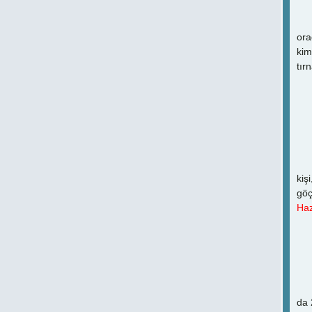
Ama
ora
kim
tır
İş
Bug
kiş
göç
Haz
3
Cen
da 