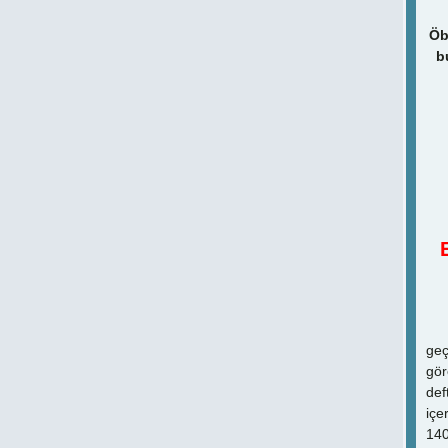
Öb
b
Bun
geç
gör
def
içe
140