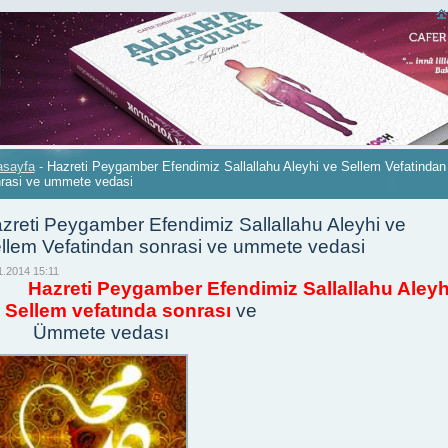
asayfa
-
Hazreti Peygamber Efendimiz Sallallahu Aleyhi ve Sellem Vefatindan
rasi ve ummete vedasi
zreti Peygamber Efendimiz Sallallahu Aleyhi ve
llem Vefatindan sonrasi ve ummete vedasi
1.2014 15:11
zreti Peygamber Efendimiz Sallallahu Aleyh
 Sellem vefatında sonrası
ve
mmete vedası