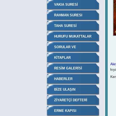
VAKIA SURESİ
RAHMAN SURESI
TAHA SURESI
HURUFU MUKATTALAR
SORULAR VE
CEVAPLARI
KITAPLAR
İş
Ale
RESIM GALERISI
kıy
Ken
HABERLER
BIZE ULAŞIN
Bu
ZIYARETÇI DEFTERI
ERME KAPISI
Bun