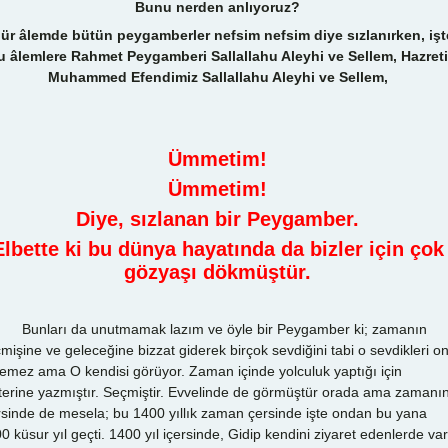
Bunu nerden anlıyoruz?
ür âlemde bütün peygamberler nefsim nefsim diye sızlanırken, işt
u âlemlere Rahmet Peygamberi Sallallahu Aleyhi ve Sellem, Hazreti
Muhammed Efendimiz Sallallahu Aleyhi ve Sellem,
Ümmetim!
Ümmetim!
Diye, sızlanan bir Peygamber.
Elbette ki bu dünya hayatında da bizler için çok
gözyaşı dökmüştür.
ları da unutmamak lazım ve öyle bir Peygamber ki; zamanın
mişine ve geleceğine bizzat giderek birçok sevdiğini tabi o sevdikleri o
emez ama O kendisi görüyor. Zaman içinde yolculuk yaptığı için
terine yazmıştır. Seçmiştir. Evvelinde de görmüştür orada ama zamanı
rsinde de mesela; bu 1400 yıllık zaman çersinde işte ondan bu yana
0 küsur yıl geçti. 1400 yıl içersinde, Gidip kendini ziyaret edenlerde var