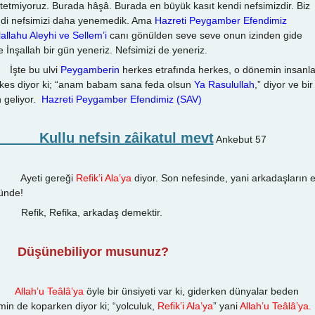
tetmiyoruz. Burada hâşâ. Burada en büyük kasıt kendi nefsimizdir. Biz
di nefsimizi daha yenemedik. Ama
Hazreti Peygamber Efendimiz
lallahu Aleyhi ve Sellem’i
canı gönülden seve seve onun izinden gide
e İnşallah bir gün yeneriz. Nefsimizi de yeneriz.
te bu ulvi
Peygamberin
herkes etrafında herkes, o dönemin insanla
kes diyor ki; “anam babam sana feda olsun
Ya Rasulullah
,” diyor ve bir
 geliyor.
Hazreti Peygamber Efendimiz (SAV)
ullu nefsin zâikatul mevt
Ankebut 57
eti gereği
Refik’i Ala’ya
diyor. Son nefesinde, yani arkadaşların 
ünde!
fik, Refika, arkadaş demektir.
Düşünebiliyor musunuz?
Allah’u Teâlâ’ya
öyle bir ünsiyeti var ki, giderken dünyalar beden
min de koparken diyor ki; “yolculuk,
Refik’i Ala’ya
” yani
Allah’u Teâlâ’ya.