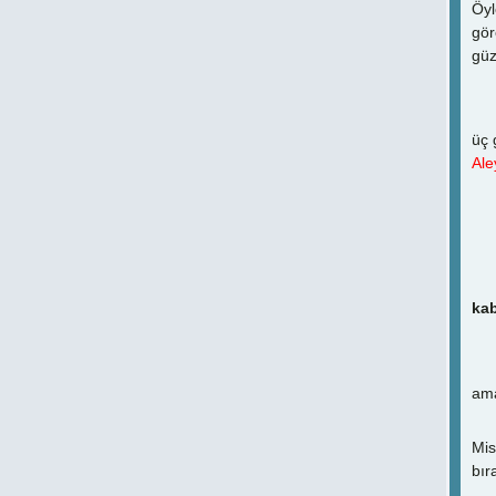
Öyl
gör
güz
Ve 
üç 
Ale
kab
Bun
ama
M
Mis
bır