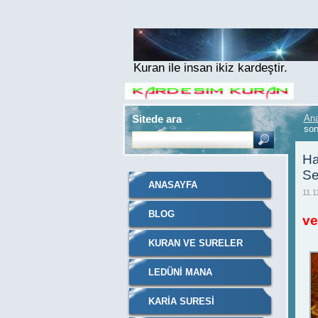
Kuran ile insan ikiz kardeştir.
Sitede ara
An
son
Ha
Se
ANASAYFA
11.1
Ha
BLOG
ve
Ü
KURAN VE SURELER
LEDÜNI MANA
KARIA SURESI