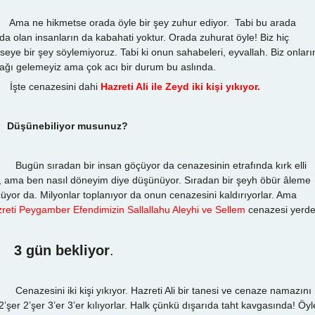
 ne hikmetse orada öyle bir şey zuhur ediyor. Tabi bu arada
da olan insanların da kabahati yoktur. Orada zuhurat öyle! Biz hiç
seye bir şey söylemiyoruz. Tabi ki onun sahabeleri, eyvallah. Biz onları
nağı gelemeyiz ama çok acı bir durum bu aslında.
te cenazesini dahi
Hazreti Ali ile Zeyd iki kişi yıkıyor.
Düşünebiliyor musunuz?
ün sıradan bir insan göçüyor da cenazesinin etrafında kırk elli
i, ama ben nasıl döneyim diye düşünüyor. Sıradan bir şeyh öbür âleme
üyor da. Milyonlar toplanıyor da onun cenazesini kaldırıyorlar. Ama
reti Peygamber Efendimizin Sallallahu Aleyhi ve Sellem
cenazesi yerde
 gün bekliyor
.
azesini iki kişi yıkıyor. Hazreti Ali bir tanesi ve cenaze namazını
2’şer 2’şer 3’er 3’er kılıyorlar. Halk çünkü dışarıda taht kavgasında! Öyl