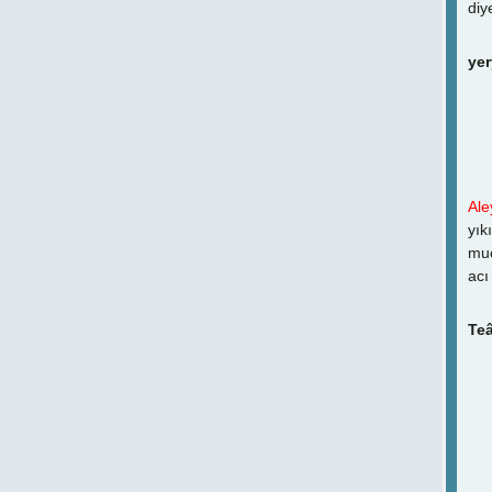
diy
yer
İş
Ale
yık
muc
acı
Teâ