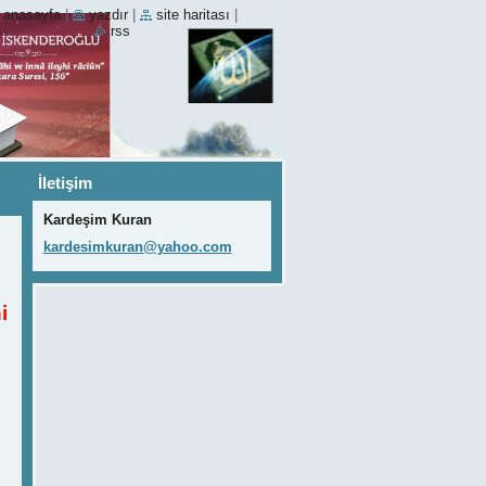
anasayfa
|
yazdır
|
site haritası
|
rss
İletişim
Kardeşim Kuran
kardesim
kuran@ya
hoo.com
i