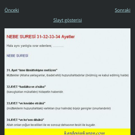
Önceki
Sonraki
Slayt gösterisi