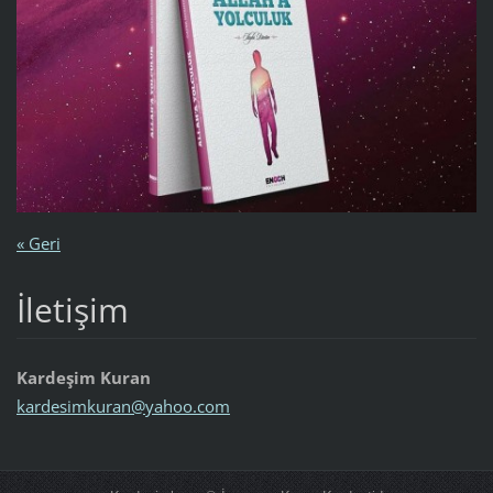
« Geri
İletişim
Kardeşim Kuran
kardesim
kuran@ya
hoo.com