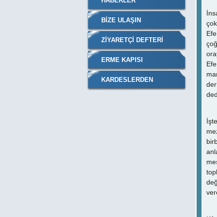
HABERLER
İns
BIZE ULAŞIN
çok
Efe
ZIYARETÇI DEFTERI
çoğ
ora
ERME KAPISI
Efe
man
KARDESLERDEN
der
ded
SİİRLER
İşt
mez
bir
anl
mes
top
değ
ver