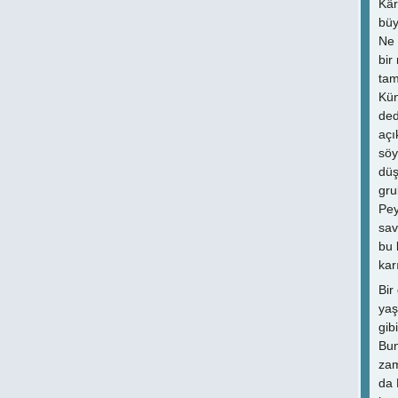
Kâr
büy
Ne 
bir
tam
Kün
ded
açı
söy
düş
gru
Pey
sav
bu 
kar
Bir
yaş
gib
Bun
zam
da 