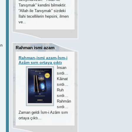
Tanışmak” kendini bilmektir.
“Allah ile Tanışmak” sizdeki
İlahi tecellilerin hepsini, ilmen
ve...
un
Rahman ismi azam
Rahman-ismi azam-İsm-i
Azâm sırrı ortaya çıktı
İnsan
sırdı…
Kâinat
sırdı…
Ruh
sırdı…
Rahmân
sırdı…
Zaman geldi İsm-i Azâm sırrı
ortaya çıktı...