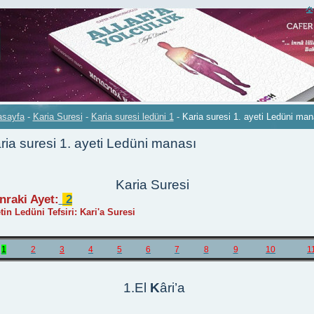
asayfa
-
Karia Suresi
-
Karia suresi ledüni 1
-
Karia suresi 1. ayeti Ledüni man
ria suresi 1. ayeti Ledüni manası
Karia Suresi
nraki Ayet:
2
tin Ledüni Tefsiri: Kari'a Suresi
1
2
3
4
5
6
7
8
9
10
1
1.El
K
âri’a