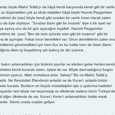
anlar böyle Allahü Teâlâ'yı da hâşâ kendi karşısında kendi gibi bir varlık
 az düşünebilen çok az idrak edebilen hâşâ böyle Hazreti Peygamber
ndimizi de (sav) böyle kendi gibi sıradan bir varlık insan olarak zaten
u da öyle söylüyor. “Sıradan bizim gibi bir insandı” diye o bir ayet var
ya açmış onu da bir gün açacağım inşallah. Hazreti Peygamber
ndimiz de (sav) “Ben de sizin içinizde sizin gibi bir insanım” gibi bir
a ile açmışlar. Fakat onun derinlikleri var. Onun derinliklerini zaten on
inliklerini göremedikleri için hem Kur’an bu halde hem de İslam âlemi
iğimiz âlem içi boşaltılmış adı kalmış bir din üzerine…
e bakın anlamadıkları için birbirini yiyorlar ve elinden gelse herkes kendi
hebini kendi kuracak zaten, öylesi de var. Böyle darmadağınız bugün
birimizi yiyoruz. Allah muhafaza etsin. Sebep? Biz ne Allahü Teâlâ'yı
adık. Ne Resulullah Efendimizi anladık ne de Kuran'ı anladık bütün
ele burada. Bunların en büyük müsebbipleri işte o uydurma hadisleri
layanlar tam böyle net seçemeyip ve ülkelerde sadece bizim Türkiye'de
il diğer ülkelerde de var. Kuran'ı Kerim'i anlamadıkları halde meali
enler. Sıkıntı orada oradan geliyor.