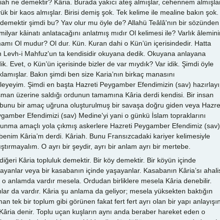
iah ne demektir? Kâria. Burada yakıcı ateş almışlar, cehennem almışlar
ük bir kaos almışlar. Birisi demiş şok. Tek kelime ile mealine bakın şok.
demektir şimdi bu? Yav olur mu öyle de? Allahü Teâlâ'nın bir sözünden
 milyar kâinatı anlatacağını anlatmış mıdır Ol kelimesi ile? Varlık âlemini
amı Ol mudur? Ol dur. Kün. Kuran dahi o Kün’ün içerisindedir. Hatta
 Levh-i Mahfuz'un ta kendisidir okuyana dedik. Okuyana anlayana
ik. Evet, o Kün’ün içerisinde bizler de var mıydık? Var idik. Şimdi öyle
klamışlar. Bakın şimdi ben size Karia’nın birkaç manasını
leyeyim. Şimdi en başta Hazreti Peygamber Efendimizin (sav) hazırlayı
man üzerine saldığı ordunun tamamına Kâria derdi kendisi. Bir insan
bunu bir amaç uğruna oluşturulmuş bir savaşa doğru giden veya Hazre
gamber Efendimizi (sav) Medine'yi yani o günkü İslam topraklarını
unma amaçlı yola çıkmış askerlere Hazreti Peygamber Efendimiz (sav)
benim Kâria’m derdi. Kâriah. Bunu Fransızcadaki kariyer kelimesiyle
ıştırmayalım. O ayrı bir şeydir, ayrı bir anlam ayrı bir mertebe.
 diğeri Kâria topluluk demektir. Bir köy demektir. Bir köyün içinde
ayanlar veya bir kasabanın içinde yaşayanlar. Kasabanın Kâria’sı ahali
i o anlamda vardır mesela. Ordudan birliklere mesela Kâria denebilir.
lar da vardır. Kâria şu anlama da geliyor; mesela yüksekten baktığın
an tek bir toplum gibi görünen fakat fert fert ayrı olan bir yapı anlayışı
Kâria denir. Toplu uçan kuşların aynı anda beraber hareket eden o