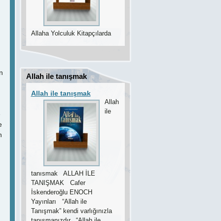
Allaha Yolculuk Kitapçılarda
n
Allah ile tanışmak
Allah ile tanışmak
Allah
ile
e
e
n
tanısmak ALLAH İLE
TANIŞMAK Cafer
İskenderoğlu ENOCH
Yayınları “Allah ile
Tanışmak” kendi varlığınızla
tanışmanızdır. “Allah ile