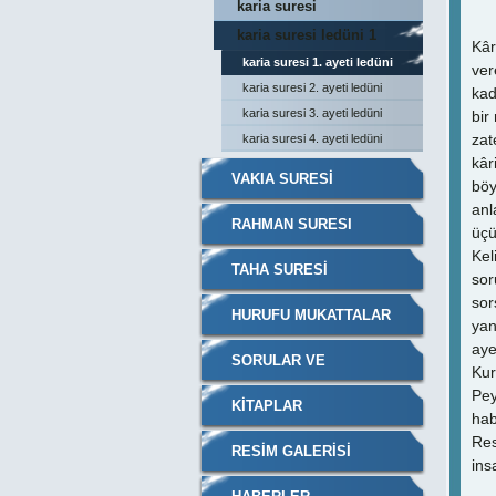
karia suresi
kuranı_kerim meali ve
karia suresi ledüni 1
Kâr
tefsiri
karia suresi 1. ayeti ledüni
ver
manası
karia suresi 2. ayeti ledüni
kad
manası
karia suresi 3. ayeti ledüni
bir
zat
manası
karia suresi 4. ayeti ledüni
kâr
manası
VAKIA SURESİ
böy
anl
RAHMAN SURESI
üçü
Kel
TAHA SURESI
sor
sor
HURUFU MUKATTALAR
yan
aye
SORULAR VE
Kur
Pey
CEVAPLARI
KITAPLAR
hab
Res
RESIM GALERISI
ins