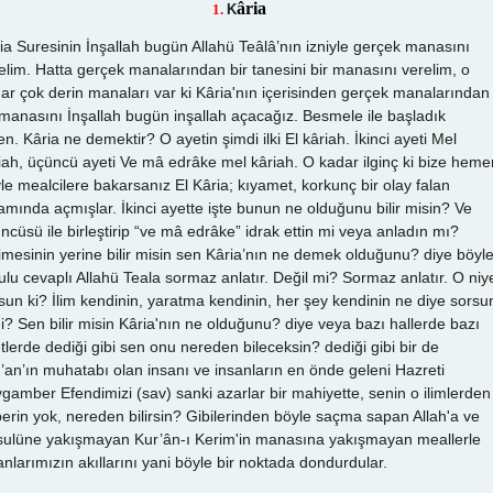
âria
1.
K
ia Suresinin İnşallah bugün Allahü Teâlâ’nın izniyle gerçek manasını
elim. Hatta gerçek manalarından bir tanesini bir manasını verelim, o
ar çok derin manaları var ki Kâria'nın içerisinden gerçek manalarından
 manasını İnşallah bugün inşallah açacağız. Besmele ile başladık
en. Kâria ne demektir? O ayetin şimdi ilki El kâriah. İkinci ayeti Mel
iah, üçüncü ayeti Ve mâ edrâke mel kâriah. O kadar ilginç ki bize heme
le mealcilere bakarsanız El Kâria; kıyamet, korkunç bir olay falan
amında açmışlar. İkinci ayette işte bunun ne olduğunu bilir misin? Ve
ncüsü ile birleştirip “ve mâ edrâke” idrak ettin mi veya anladın mı?
imesinin yerine bilir misin sen Kâria’nın ne demek olduğunu? diye böyl
ulu cevaplı Allahü Teala sormaz anlatır. Değil mi? Sormaz anlatır. O niy
sun ki? İlim kendinin, yaratma kendinin, her şey kendinin ne diye sorsu
i? Sen bilir misin Kâria'nın ne olduğunu? diye veya bazı hallerde bazı
tlerde dediği gibi sen onu nereden bileceksin? dediği gibi bir de
’an’ın muhatabı olan insanı ve insanların en önde geleni Hazreti
gamber Efendimizi (sav) sanki azarlar bir mahiyette, senin o ilimlerden
erin yok, nereden bilirsin? Gibilerinden böyle saçma sapan Allah'a ve
ulüne yakışmayan Kur’ân-ı Kerim'in manasına yakışmayan meallerle
anlarımızın akıllarını yani böyle bir noktada dondurdular.