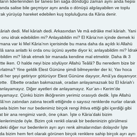
ların liderlerinden bir tanesi biri sağa döndüğü zaman aynı anda hepsi
 anda salise bile geçmiyor aynı anda o dönüşü algılayabilen ve toplu
rak yürüyüp hareket edebilen kuş topluluğuna da Kâria denir.
kâriah dedi. Mel kâriah dedi. Arkasından Ve mâ edrâke mel kâriah. Yani
 onu idrak edebildim mi? Anlayabildin mi? El Kâria’nın içinde demek ki
mana var ki Mel Kâria’nın içerisinde bu mana daha da açıldı ki Allahü
lâ sana anlattı ki orda onu üçünü ayette diyor ki; anlayabildim mi? İdra
bildim mi? İdrak etmek bir manada kendine mal etmektir. Daha ilk 3
tte iken. O halde neyi bize söylüyor Allahü Teâlâ? Bu neredem bize bir
ırlatma? Yine geldik Elest Gününe şimdi bilmeyenler der ki; Yav hoca
di her şeyi getiriyor götürüyor Elest Gününe dayıyor, Amâ’ya dayanıyor
ette. Elbette oradan bakmazsak, oradan anlayamazsak biz El kâriah’ı
anlayamayız. Diğer ayetleri de anlayamayız. Kur’an-ı Kerim'de
ayamayız. Çünkü bizim ilköğrenim yerimiz orasıydı dedik. İşte Allahü
lâ'nın zatından zatına tecelli ettiğinde o sayısız renklerde nurlar olarak
ela bizim her nur bedenimiz birçok rengi ihtiva ettiği gibi içerdiği gibi
at bir ana rengimiz vardı, öne çıkan. İşte o Kâria’daki bizim
enlerimizde öyle. Bizim çok renkli olarak bir bedeninizin görülmesi
ndeki diğer nur bedenlerin ayrı ayrı renk almalarından dolayıdır İşte
da bizim hem fert olarak görünen birçok renklere sahip birçok ayrı ayrı