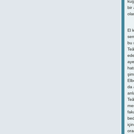
kuş
bir
ola
El 
sen
bu 
Teâ
ede
aye
hat
şim
Elb
da 
anl
Teâ
mes
fak
bed
içi
ora