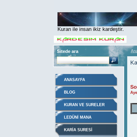
Kuran ile insan ikiz kardeştir.
Sitede ara
An
Ka
ANASAYFA
So
BLOG
Aye
KURAN VE SURELER
LEDÜNI MANA
KARIA SURESI