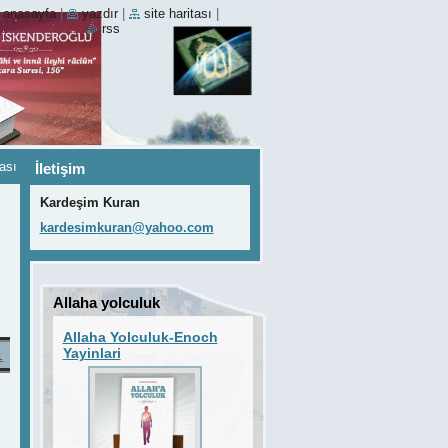
anasayfa
|
yazdır
|
site haritası
|
rss
ası
İletişim
Kardeşim Kuran
kardesim
kuran@ya
hoo.com
Allaha yolculuk
Allaha Yolculuk-Enoch
Yayinlari
1